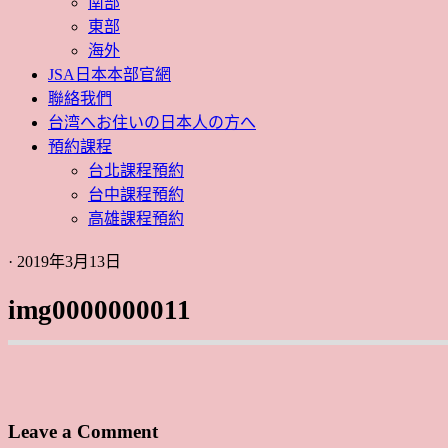
南部
東部
海外
JSA日本本部官網
聯絡我們
台湾へお住いの日本人の方へ
預約課程
台北課程預約
台中課程預約
高雄課程預約
· 2019年3月13日
img0000000011
Leave a Comment