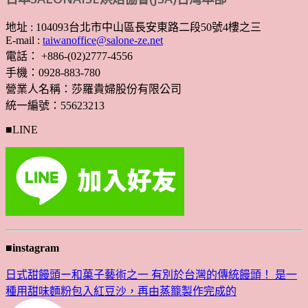
地址 : 104093台北市中山區長安東路二段50號4樓之三
E-mail :
taiwanoffice@salone-ze.net
電話： +886-(02)2777-4556
手機：0928-883-780
營業人名稱：莎羅貴婦股份有限公司
統一編號：55623213
■LINE
■instagram
日式甜饅頭ー和菓子藝術之一 有別於台灣的傳統饅頭！ 是一
種用甜味麵粉包入紅豆沙，再由蒸籠製作完成的