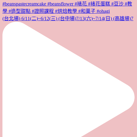
(台北場) 6/11(二)~6/12(三) (台中場)7/13(六)~7/14(日) (高雄場)7