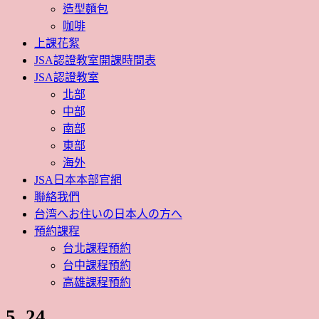
造型麵包
咖啡
上課花絮
JSA認證教室開課時間表
JSA認證教室
北部
中部
南部
東部
海外
JSA日本本部官網
聯絡我們
台湾へお住いの日本人の方へ
預約課程
台北課程預約
台中課程預約
高雄課程預約
5_24