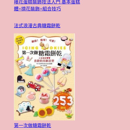
裱花蛋糕裝飾技法入門 基本蛋糕
體×擠花裝飾×組合技巧
法式浪漫古典糖霜餅乾
第一次做糖霜餅乾