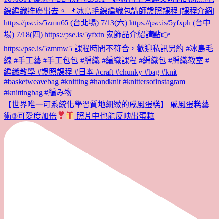
【世界唯一可系統化學習質地細緻的戚風蛋糕】 戚風蛋糕藝
術®︎可愛度加倍
照片中也能反映出蛋糕