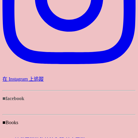
在 Instagram 上追蹤
■facebook
■Books