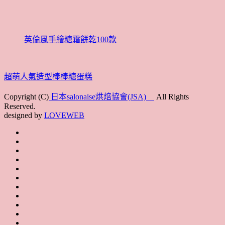
英倫風手繪糖霜餅乾100款
超萌人氣造型棒棒糖蛋糕
Copyright (C)
日本salonaise烘焙協會(JSA)
All Rights
Reserved.
designed by
LOVEWEB
首
最
頁
協
新
JSA
會
消
JSA
講
概
息
講
上
師
JSA
要
師
課
培
JSA
認
培
花
JSA
育
認
證
育
絮
日
聯
講
證
教
台