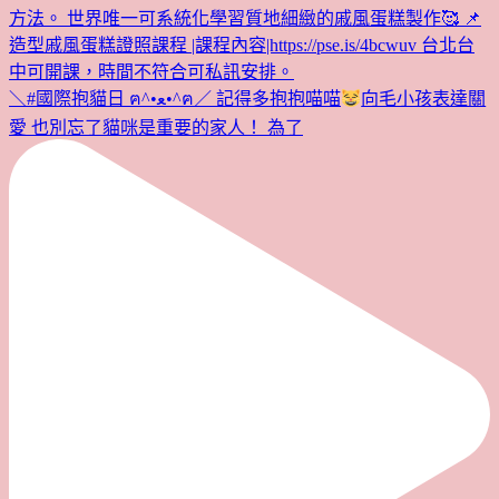
＼#國際抱貓日 ฅ^•ﻌ•^ฅ／ 記得多抱抱喵喵
向毛小孩表達關
愛 也別忘了貓咪是重要的家人！ 為了