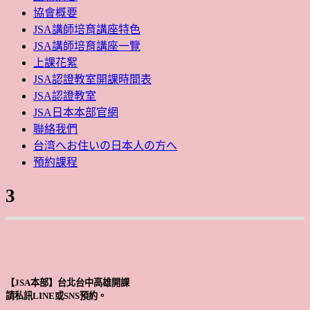
協會概要
JSA講師培育講座特色
JSA講師培育講座一覽
上課花絮
JSA認證教室開課時間表
JSA認證教室
JSA日本本部官網
聯絡我們
台湾へお住いの日本人の方へ
預約課程
3
【JSA本部】台北台中高雄開課
請私訊LINE或SNS預約。