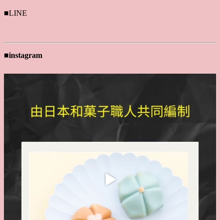
■LINE
■instagram