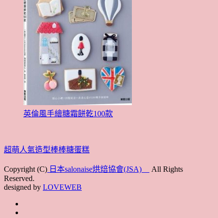
英倫風手繪糖霜餅乾100款
超萌人氣造型棒棒糖蛋糕
Copyright (C)
日本salonaise烘焙協會(JSA)
All Rights
Reserved.
designed by
LOVEWEB
首
最
頁