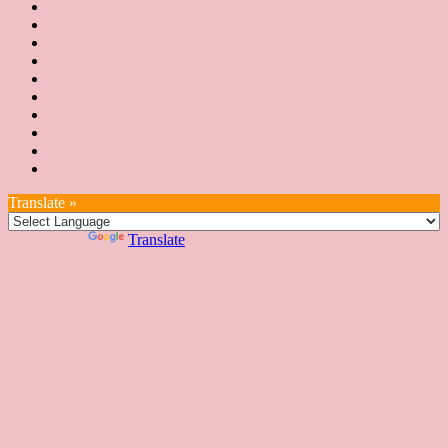
協
新
JSA
會
消
JSA
講
概
息
講
上
師
JSA
要
師
課
培
JSA
認
培
花
JSA
育
認
證
育
絮
日
聯
講
證
教
台
講
本
絡
座
教
室
預
湾
座
本
我
特
室
開
約
Translate »
へ
一
部
們
色
課
課
お
覽
官
Powered by
Translate
時
程
住
網
間
い
表
の
日
本
人
の
方
へ