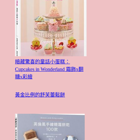
暗藏驚喜的童話小蛋糕：
Cupcakes in Wonderland 霜飾x翻
糖x彩繪
黃金比例的舒芙蕾鬆餅