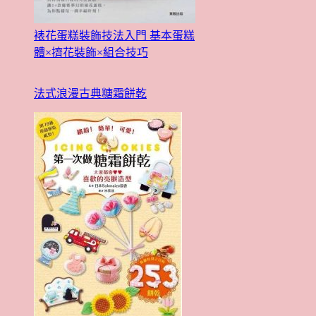
裱花蛋糕裝飾技法入門 基本蛋糕
體×擠花裝飾×組合技巧
法式浪漫古典糖霜餅乾