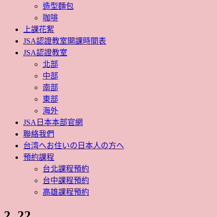
造型麵包
咖啡
上課花絮
JSA認證教室開課時間表
JSA認證教室
北部
中部
南部
東部
海外
JSA日本本部官網
聯絡我們
台湾へお住いの日本人の方へ
預約課程
台北課程預約
台中課程預約
高雄課程預約
2_22