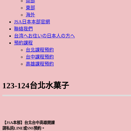
南部
東部
海外
JSA日本本部官網
聯絡我們
台湾へお住いの日本人の方へ
預約課程
台北課程預約
台中課程預約
高雄課程預約
123-124台北水菓子
【JSA本部】台北台中高雄開課
請私訊LINE或SNS預約。