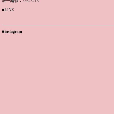
統一編號：55623213
■LINE
■instagram