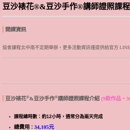
豆沙裱花®&豆沙手作®講師證照課程(Bean P
開課資訊
協會課程北中南不定期舉辦，更多活動資訊僅提供給官方 LIN
®
®
豆沙裱花
&豆沙手作
講師證照課程介紹
(9款作品・
課程總時數：約12小時，通常分為兩天完成
總費用
34,105元
：