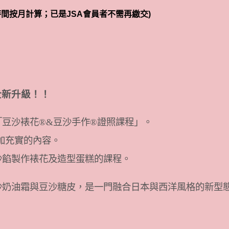
時間按月計算；已是JSA會員者不需再繳交)
全新升級！！
出「豆沙裱花®&豆沙手作®證照課程」。
加充實的內容。
沙餡製作裱花及造型蛋糕的課程。
沙奶油霜與豆沙糖皮，是一門融合日本與西洋風格的新型