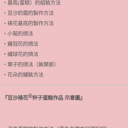
・基底(蛋糕）的組裝方法
・豆沙奶霜的製作方法
・裱花基底的製作方法
・小菊的擠法
・雞冠花的擠法
・繡球花的擠法
・葉子的擠法（無葉脈）
・花朵的鋪裝方法
Ⓡ
『豆沙裱花
杯子蛋糕作品 示意圖』