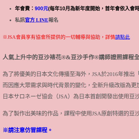
年會費：
900元
(每年10月為新年度開始，首年會依入會
私訊
官方 LINE
報名
※JSA會員享有協會所提供的一切輔導與協助，詳情
請點此
人氣上升中的豆沙裱花®&豆沙手作®講師證照課程
為了將優美的日本文化傳播至海外，JSA於2016年推
而因應大眾需求與時代背景的變化，全新升級改版為更
日本サロネーゼ協会（JSA）為日本首創開發出使用豆
為了製作出美味的作品，課程中使用JSA原創特選的豆
※請注意仿冒課程。