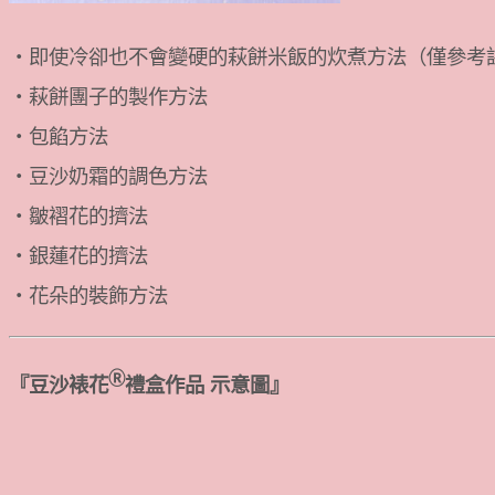
・即使冷卻也不會變硬的萩餅米飯的炊煮方法（僅參考
・萩餅團子的製作方法
・包餡方法
・豆沙奶霜的調色方法
・皺褶花的擠法
・銀蓮花的擠法
・花朵的裝飾方法
Ⓡ
『豆沙裱花
禮盒作品 示意圖』