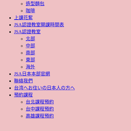
造型麵包
咖啡
上課花絮
JSA認證教室開課時間表
JSA認證教室
北部
中部
南部
東部
海外
JSA日本本部官網
聯絡我們
台湾へお住いの日本人の方へ
預約課程
台北課程預約
台中課程預約
高雄課程預約