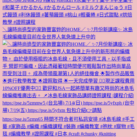
＼讓時尚造型的家飾豐富妳的HOME／ ✨7月份新講座✨ 冰島
毛線編織是目前在全世界人氣急速上升中的