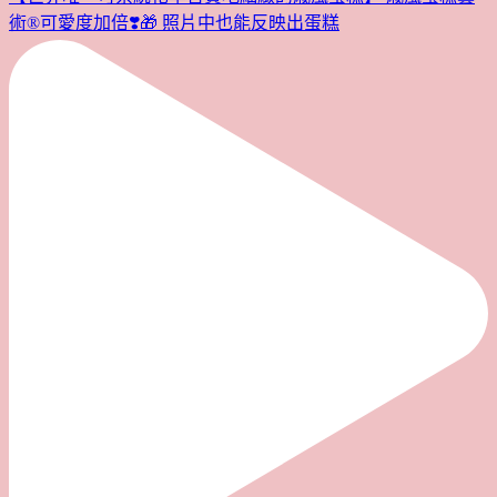
術®︎可愛度加倍❣️🎁 照片中也能反映出蛋糕