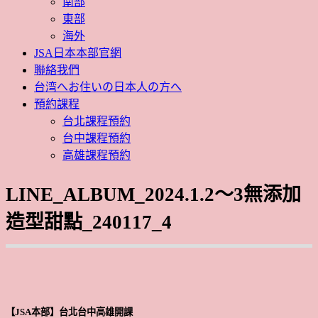
南部
東部
海外
JSA日本本部官網
聯絡我們
台湾へお住いの日本人の方へ
預約課程
台北課程預約
台中課程預約
高雄課程預約
LINE_ALBUM_2024.1.2～3無添加
造型甜點_240117_4
【JSA本部】台北台中高雄開課