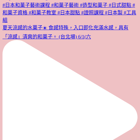
夏天涼感的水菓子☀️ 食感特殊，入口即化充滿水感，具有
「涼感」清爽的和菓子。 (台北場) 6/1(六