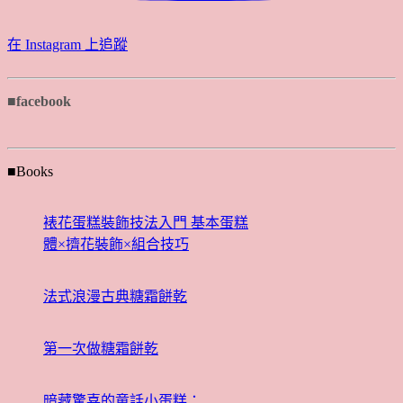
在 Instagram 上追蹤
■facebook
■Books
裱花蛋糕裝飾技法入門 基本蛋糕
體×擠花裝飾×組合技巧
法式浪漫古典糖霜餅乾
第一次做糖霜餅乾
暗藏驚喜的童話小蛋糕：