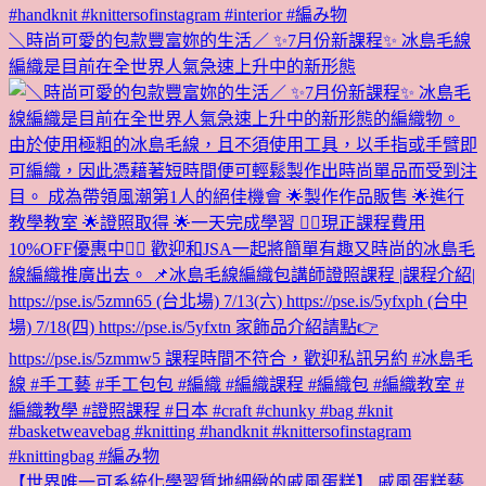
＼時尚可愛的包款豐富妳的生活／ ✨7月份新課程✨ 冰島毛線
編織是目前在全世界人氣急速上升中的新形態
【世界唯一可系統化學習質地細緻的戚風蛋糕】 戚風蛋糕藝