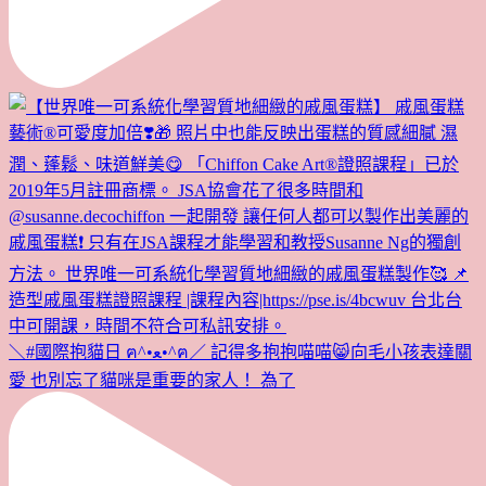
＼#國際抱貓日 ฅ^•ﻌ•^ฅ／ 記得多抱抱喵喵😸向毛小孩表達關
愛 也別忘了貓咪是重要的家人！ 為了