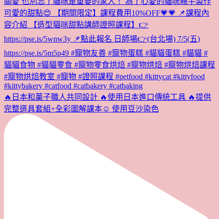
🔥日本和菓子職人共同設計 🔥使用日本進口傳統工具 🔥提供
完整道具套組+全彩圖解課本☺️ 使用豆沙染色