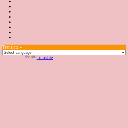
消
JSA
講
概
息
講
上
師
JSA
要
師
課
培
JSA
認
培
花
JSA
育
認
證
育
絮
日
聯
講
證
教
台
講
本
絡
座
教
室
預
湾
座
本
我
特
室
開
約
Translate »
へ
一
部
們
色
課
課
お
覽
官
Powered by
Translate
時
程
住
網
間
い
表
の
日
本
人
の
方
へ