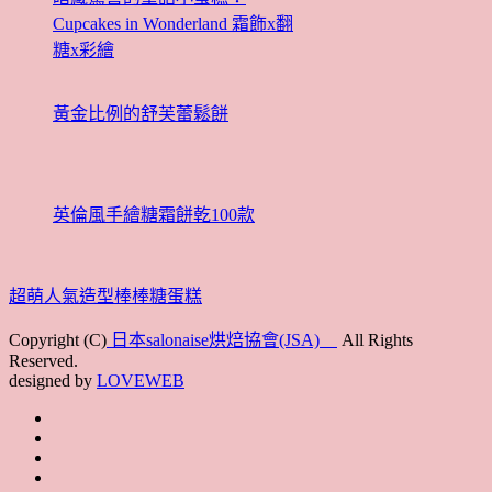
Cupcakes in Wonderland 霜飾x翻
糖x彩繪
黃金比例的舒芙蕾鬆餅
英倫風手繪糖霜餅乾100款
超萌人氣造型棒棒糖蛋糕
Copyright (C)
日本salonaise烘焙協會(JSA)
All Rights
Reserved.
designed by
LOVEWEB
首
最
頁
協
新
JSA
會