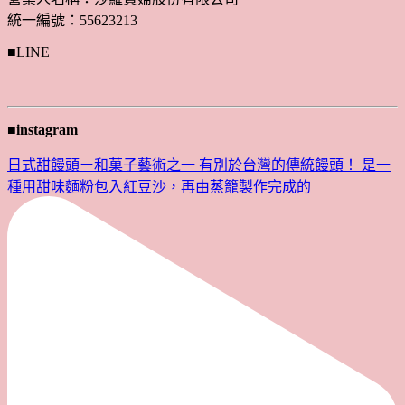
統一編號：55623213
■LINE
■instagram
日式甜饅頭ー和菓子藝術之一 有別於台灣的傳統饅頭！ 是一
種用甜味麵粉包入紅豆沙，再由蒸籠製作完成的