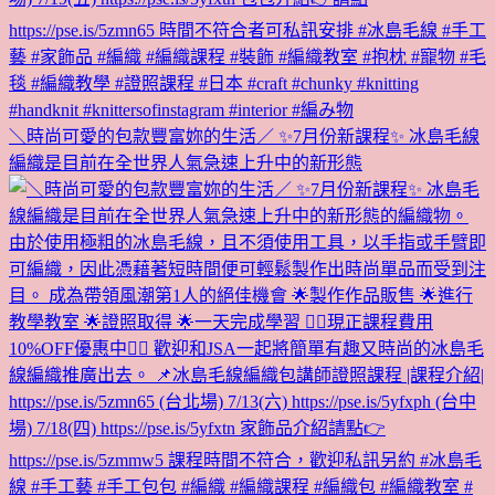
＼時尚可愛的包款豐富妳的生活／ ✨7月份新課程✨ 冰島毛線
編織是目前在全世界人氣急速上升中的新形態