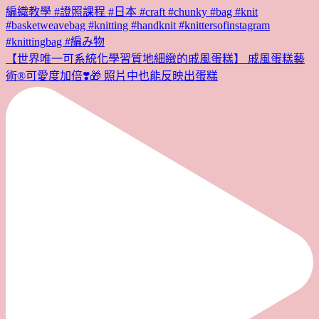
【世界唯一可系統化學習質地細緻的戚風蛋糕】 戚風蛋糕藝
術®︎可愛度加倍❣️🎁 照片中也能反映出蛋糕