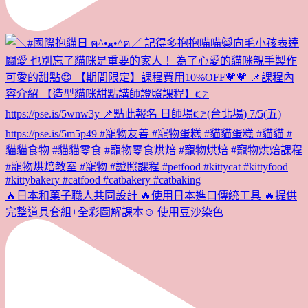
🔥日本和菓子職人共同設計 🔥使用日本進口傳統工具 🔥提供
完整道具套組+全彩圖解課本☺️ 使用豆沙染色