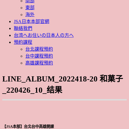
南部
東部
海外
JSA日本本部官網
聯絡我們
台湾へお住いの日本人の方へ
預約課程
台北課程預約
台中課程預約
高雄課程預約
LINE_ALBUM_2022418-20 和菓子
_220426_10_结果
【JSA本部】台北台中高雄開課