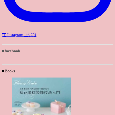
在 Instagram 上追蹤
■facebook
■Books