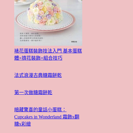
裱花蛋糕裝飾技法入門 基本蛋糕
體×擠花裝飾×組合技巧
法式浪漫古典糖霜餅乾
第一次做糖霜餅乾
暗藏驚喜的童話小蛋糕：
Cupcakes in Wonderland 霜飾x翻
糖x彩繪