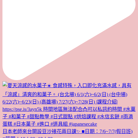
日本老師來台開設豆沙裱花兩日課✨ ■日期：7/6~7/7(假日班)