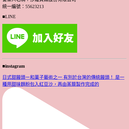
統一編號：55623213
■LINE
■instagram
日式甜饅頭ー和菓子藝術之一 有別於台灣的傳統饅頭！ 是一
種用甜味麵粉包入紅豆沙，再由蒸籠製作完成的