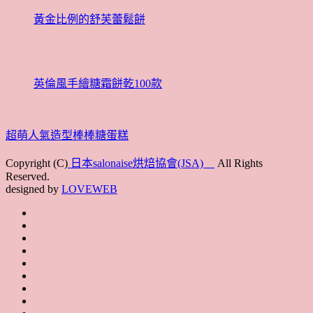
黃金比例的舒芙蕾鬆餅
英倫風手繪糖霜餅乾100款
超萌人氣造型棒棒糖蛋糕
Copyright (C)
日本salonaise烘焙協會(JSA)
All Rights
Reserved.
designed by
LOVEWEB
首
最
頁
協
新
JSA
會
消
JSA
講
概
息
講
上
師
JSA
要
師
課
培
JSA
認
培
花
JSA