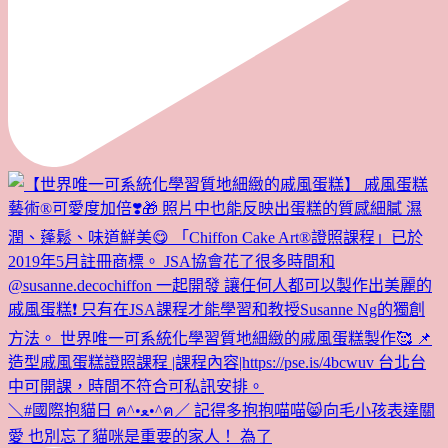
＼#國際抱貓日 ฅ^•ﻌ•^ฅ／ 記得多抱抱喵喵😸向毛小孩表達關
愛 也別忘了貓咪是重要的家人！ 為了