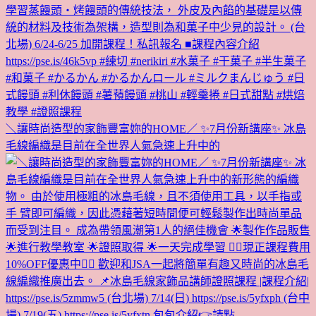
＼讓時尚造型的家飾豐富妳的HOME／ ✨7月份新講座✨ 冰島
毛線編織是目前在全世界人氣急速上升中的