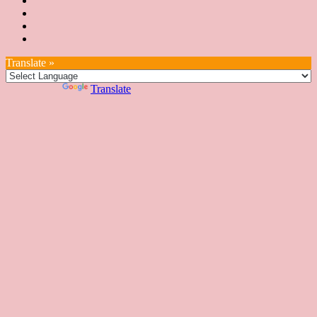
育
認
證
育
絮
日
聯
講
證
教
台
講
本
絡
座
教
室
預
湾
座
本
我
特
室
開
約
Translate »
へ
一
部
們
色
課
課
お
覽
官
Powered by
Translate
時
程
住
網
間
い
表
の
日
本
人
の
方
へ