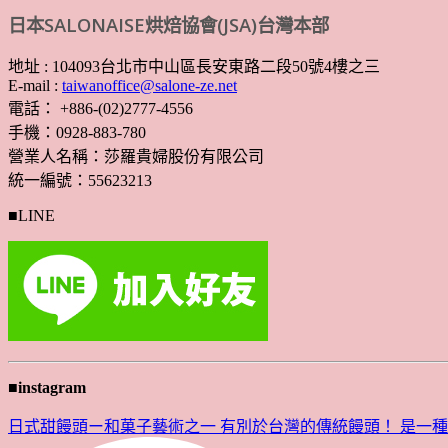
日本SALONAISE烘焙協會(JSA)台灣本部
地址 : 104093台北市中山區長安東路二段50號4樓之三
E-mail :
taiwanoffice@salone-ze.net
電話： +886-(02)2777-4556
手機：0928-883-780
營業人名稱：莎羅貴婦股份有限公司
統一編號：55623213
■LINE
■instagram
日式甜饅頭ー和菓子藝術之一 有別於台灣的傳統饅頭！ 是一