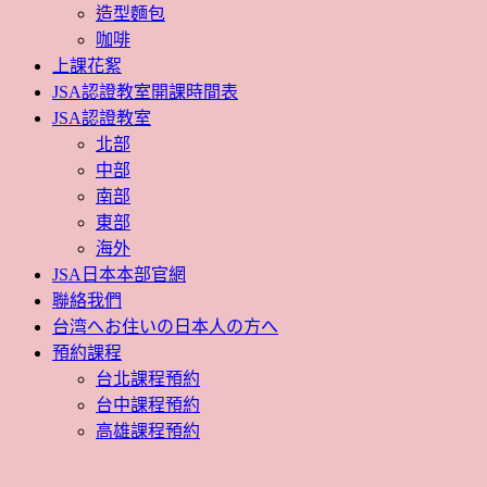
造型麵包
咖啡
上課花絮
JSA認證教室開課時間表
JSA認證教室
北部
中部
南部
東部
海外
JSA日本本部官網
聯絡我們
台湾へお住いの日本人の方へ
預約課程
台北課程預約
台中課程預約
高雄課程預約