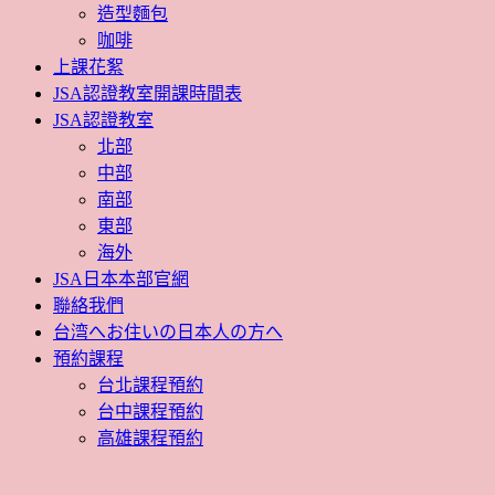
造型麵包
咖啡
上課花絮
JSA認證教室開課時間表
JSA認證教室
北部
中部
南部
東部
海外
JSA日本本部官網
聯絡我們
台湾へお住いの日本人の方へ
預約課程
台北課程預約
台中課程預約
高雄課程預約