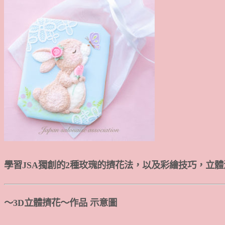
學習JSA獨創的2種玫瑰的擠花法，以及彩繪技巧，立
～3D立體擠花～作品 示意圖