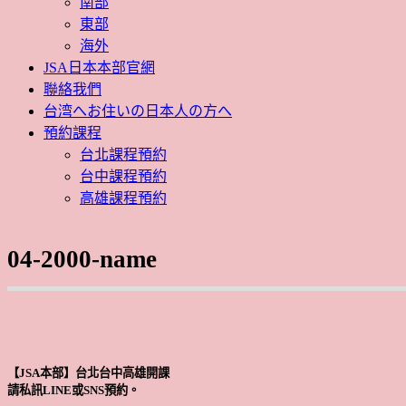
南部
東部
海外
JSA日本本部官網
聯絡我們
台湾へお住いの日本人の方へ
預約課程
台北課程預約
台中課程預約
高雄課程預約
04-2000-name
【JSA本部】台北台中高雄開課
請私訊LINE或SNS預約。