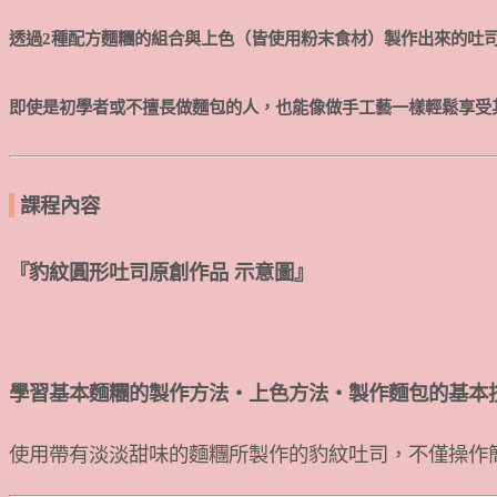
透過2種配方麵糰的組合與上色（皆使用粉末食材）製作出來的吐
即使是初學者或不擅長做麵包的人，也能像做手工藝一樣輕鬆享受
課程內容
『豹紋圓形吐司原創作品 示意圖』
學習基本麵糰的製作方法・上色方法・製作麵包的基本
使用帶有淡淡甜味的麵糰所製作的豹紋吐司，不僅操作