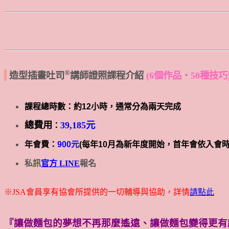
®
造型插畫吐司
講師證照課程介紹
(6個作品・50種技巧
課程總時數：約12小時，通常分為兩天完成
總費用
39,185元
：
年會費：
900元
(每年10月為新年度開始，首年會依入會
私訊
官方 LINE
報名
※JSA會員享有協會所提供的一切輔導與協助，詳情
請點此
『讓做麵包的夢想不再那麼遙遠、讓做麵包變得更有