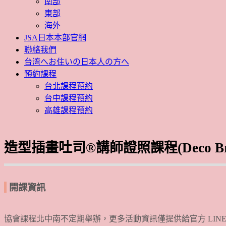
南部
東部
海外
JSA日本本部官網
聯絡我們
台湾へお住いの日本人の方へ
預約課程
台北課程預約
台中課程預約
高雄課程預約
造型插畫吐司®講師證照課程(Deco Bre
開課資訊
協會課程北中南不定期舉辦，更多活動資訊僅提供給官方 LIN