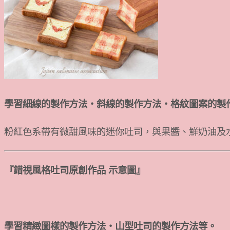
學習細線的製作方法・斜線的製作方法・格紋圖案的製
粉紅色系帶有微甜風味的迷你吐司，與果醬、鮮奶油及
『錯視風格吐司原創作品 示意圖』
學習精緻圖樣的製作方法・山型吐司的製作方法等。