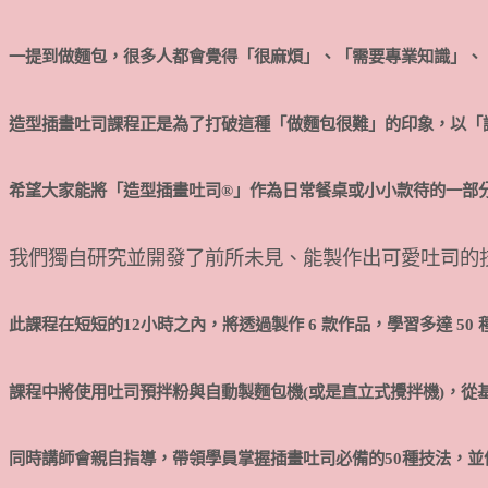
一提到做麵包，很多人都會覺得「很麻煩」、「需要專業知識」、
造型插畫吐司課程正是為了打破這種「做麵包很難」的印象，以「
希望大家能將「造型插畫吐司®」作為日常餐桌或小小款待的一部
我們獨自研究並開發了前所未見、能製作出可愛吐司的
此課程在短短的12小時之內，將透過製作 6 款作品，學習多達 5
課程中將使用吐司預拌粉與自動製麵包機(或是直立式攪拌機)，從
同時講師會親自指導，帶領學員掌握插畫吐司必備的50種技法，並依