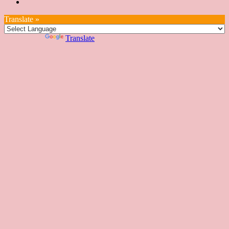
座
教
室
預
湾
座
本
我
特
室
開
約
Translate »
へ
一
部
們
色
課
課
お
覽
官
Powered by
Translate
時
程
住
網
間
い
表
の
日
本
人
の
方
へ