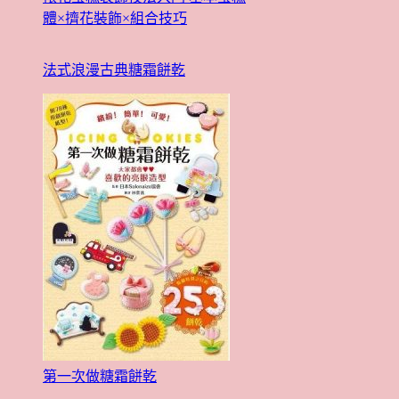
體×擠花裝飾×組合技巧
法式浪漫古典糖霜餅乾
第一次做糖霜餅乾