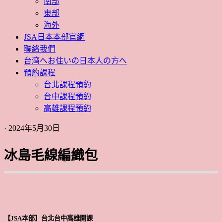
南部
東部
海外
JSA日本本部官網
聯絡我們
台湾へお住いの日本人の方へ
預約課程
台北課程預約
台中課程預約
高雄課程預約
· 2024年5月30日
冰島毛線編織包
【JSA本部】台北台中高雄開課