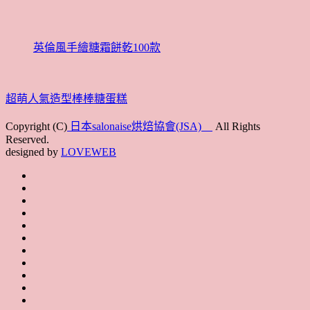
英倫風手繪糖霜餅乾100款
超萌人氣造型棒棒糖蛋糕
Copyright (C)
日本salonaise烘焙協會(JSA)
All Rights
Reserved.
designed by
LOVEWEB
首
最
頁
協
新
JSA
會
消
JSA
講
概
息
講
上
師
JSA
要
師
課
培
JSA
認
培
花
JSA
育
認
證
育
絮
日
聯
講
證
教
台
講
本
絡