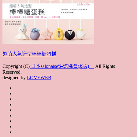
超萌人氣造型棒棒糖蛋糕
Copyright (C)
日本salonaise烘焙協會(JSA)
All Rights
Reserved.
designed by
LOVEWEB
首
最
頁
協
新
JSA
會
消
JSA
講
概
息
講
上
師
JSA
要
師
課
培
JSA
認
培
花
JSA
育
認
證