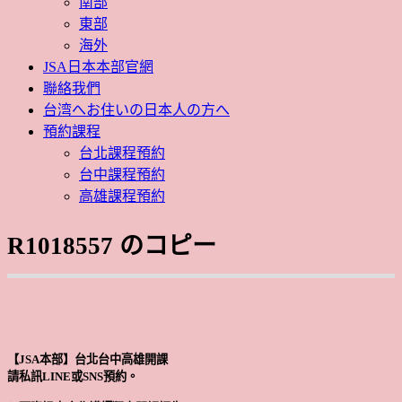
南部
東部
海外
JSA日本本部官網
聯絡我們
台湾へお住いの日本人の方へ
預約課程
台北課程預約
台中課程預約
高雄課程預約
R1018557 のコピー
【JSA本部】台北台中高雄開課
請私訊LINE或SNS預約。