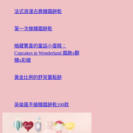
法式浪漫古典糖霜餅乾
第一次做糖霜餅乾
暗藏驚喜的童話小蛋糕：
Cupcakes in Wonderland 霜飾x翻
糖x彩繪
黃金比例的舒芙蕾鬆餅
英倫風手繪糖霜餅乾100款