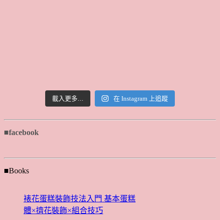
載入更多...
在 Instagram 上追蹤
■facebook
■Books
裱花蛋糕裝飾技法入門 基本蛋糕
體×擠花裝飾×組合技巧