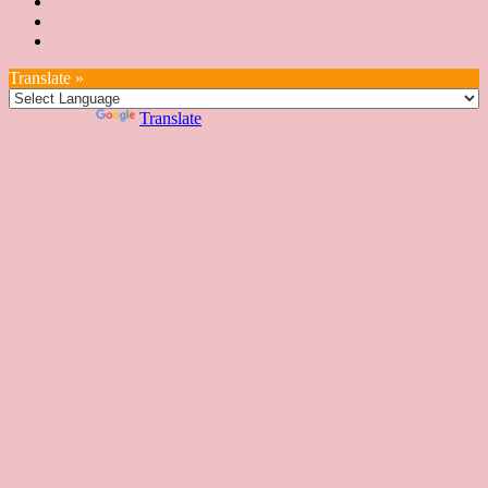
育
絮
日
聯
講
證
教
台
講
本
絡
座
教
室
預
湾
座
本
我
特
室
開
約
Translate »
へ
一
部
們
色
課
課
お
覽
官
Powered by
Translate
時
程
住
網
間
い
表
の
日
本
人
の
方
へ