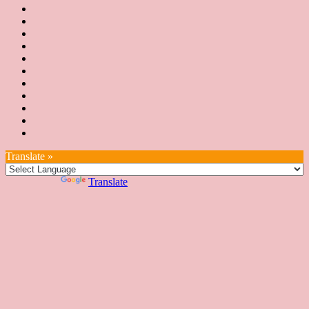
最
頁
協
新
JSA
會
消
JSA
講
概
息
講
上
師
JSA
要
師
課
培
JSA
認
培
花
JSA
育
認
證
育
絮
日
聯
講
證
教
台
講
本
絡
座
教
室
預
湾
座
本
我
特
室
開
約
Translate »
へ
一
部
們
色
課
課
お
覽
官
Powered by
Translate
時
程
住
網
間
い
表
の
日
本
人
の
方