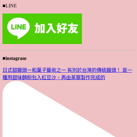
■LINE
■instagram
日式甜饅頭ー和菓子藝術之一 有別於台灣的傳統饅頭！ 是一
種用甜味麵粉包入紅豆沙，再由蒸籠製作完成的