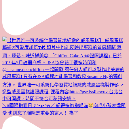
＼#國際抱貓日 ฅ^•ﻌ•^ฅ／ 記得多抱抱喵喵
向毛小孩表達關
愛 也別忘了貓咪是重要的家人！ 為了