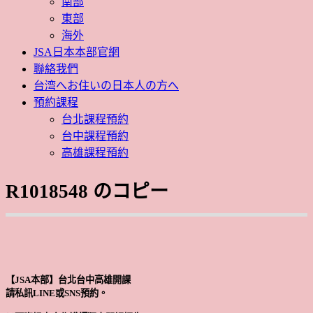
南部
東部
海外
JSA日本本部官網
聯絡我們
台湾へお住いの日本人の方へ
預約課程
台北課程預約
台中課程預約
高雄課程預約
R1018548 のコピー
【JSA本部】台北台中高雄開課
請私訊LINE或SNS預約。