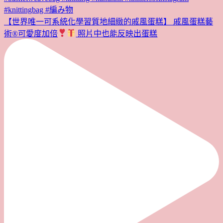
【世界唯一可系統化學習質地細緻的戚風蛋糕】 戚風蛋糕藝
術®︎可愛度加倍
照片中也能反映出蛋糕