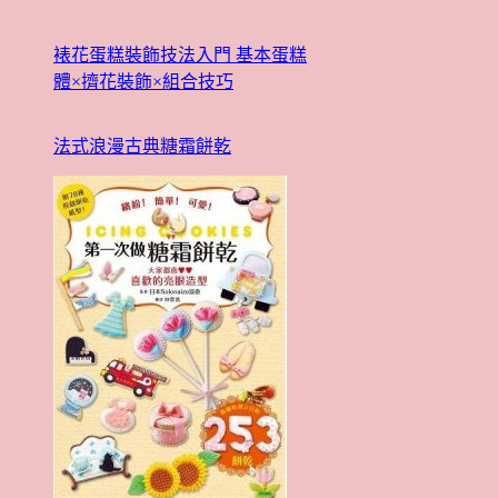
裱花蛋糕裝飾技法入門 基本蛋糕
體×擠花裝飾×組合技巧
法式浪漫古典糖霜餅乾