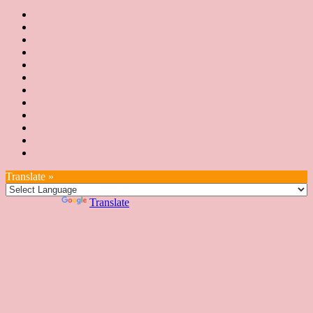
首
最
頁
協
新
JSA
會
消
JSA
講
概
息
講
上
師
JSA
要
師
課
培
JSA
認
培
花
JSA
育
認
證
育
絮
日
聯
講
證
教
台
講
本
絡
座
教
室
預
湾
座
本
我
特
室
開
約
Translate »
へ
一
部
們
色
課
課
お
覽
官
Powered by
Translate
時
程
住
網
間
い
表
の
日
本
人
の