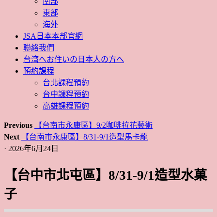
南部
東部
海外
JSA日本本部官網
聯絡我們
台湾へお住いの日本人の方へ
預約課程
台北課程預約
台中課程預約
高雄課程預約
Previous
【台南市永康區】9/2咖啡拉花藝術
Next
【台南市永康區】8/31-9/1造型馬卡龍
· 2026年6月24日
【台中市北屯區】8/31-9/1造型水菓
子