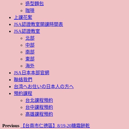
造型麵包
咖啡
上課花絮
JSA認證教室開課時間表
JSA認證教室
北部
中部
南部
東部
海外
JSA日本本部官網
聯絡我們
台湾へお住いの日本人の方へ
預約課程
台北課程預約
台中課程預約
高雄課程預約
Previous
【台南市仁德區】8/19-20糖霜餅乾