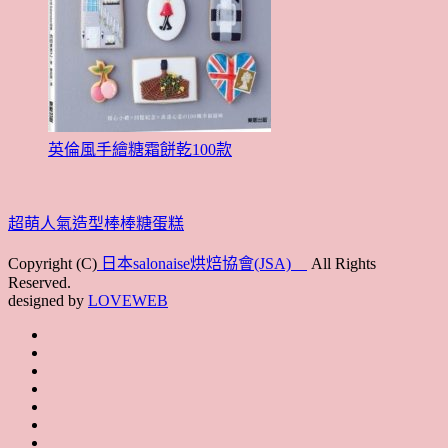
英倫風手繪糖霜餅乾100款
超萌人氣造型棒棒糖蛋糕
Copyright (C)
日本salonaise烘焙協會(JSA)
All Rights
Reserved.
designed by
LOVEWEB
首
最
頁
協
新
JSA
會
消
JSA
講
概
息
講
上
師
JSA
要