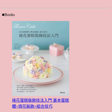
■Books
裱花蛋糕裝飾技法入門 基本蛋糕
體×擠花裝飾×組合技巧