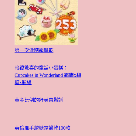
第一次做糖霜餅乾
暗藏驚喜的童話小蛋糕：
Cupcakes in Wonderland 霜飾x翻
糖x彩繪
黃金比例的舒芙蕾鬆餅
英倫風手繪糖霜餅乾100款