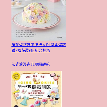
裱花蛋糕裝飾技法入門 基本蛋糕
體×擠花裝飾×組合技巧
法式浪漫古典糖霜餅乾