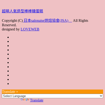
超萌人氣造型棒棒糖蛋糕
Copyright (C)
日本salonaise烘焙協會(JSA)
All Rights
Reserved.
designed by
LOVEWEB
首
最
頁
協
新
JSA
會
消
JSA
講
概
息
講
上
師
JSA
要
師
課
培
JSA
認
培
花
JSA
育
認
證
育
絮
日
聯
講
證
教
台
講
本
絡
座
教
室
預
湾
座
本
我
特
室
開
約
Translate »
へ
一
部
們
色
課
課
お
覽
官
Powered by
Translate
時
程
住
網