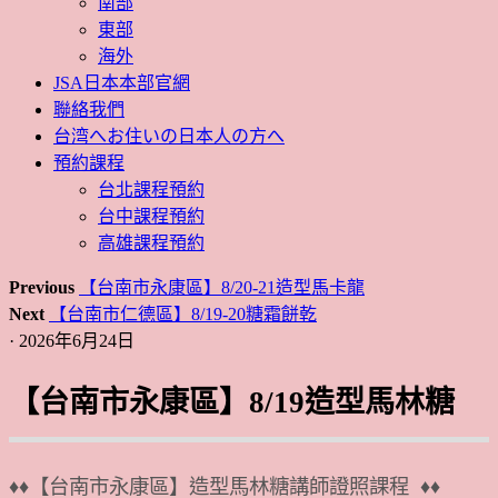
南部
東部
海外
JSA日本本部官網
聯絡我們
台湾へお住いの日本人の方へ
預約課程
台北課程預約
台中課程預約
高雄課程預約
Previous
【台南市永康區】8/20-21造型馬卡龍
Next
【台南市仁德區】8/19-20糖霜餅乾
· 2026年6月24日
【台南市永康區】8/19造型馬林糖
♦♦【台南市永康區】造型馬林糖講師證照課程 ♦♦