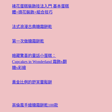
裱花蛋糕裝飾技法入門 基本蛋糕
體×擠花裝飾×組合技巧
法式浪漫古典糖霜餅乾
第一次做糖霜餅乾
暗藏驚喜的童話小蛋糕：
Cupcakes in Wonderland 霜飾x翻
糖x彩繪
黃金比例的舒芙蕾鬆餅
英倫風手繪糖霜餅乾100款