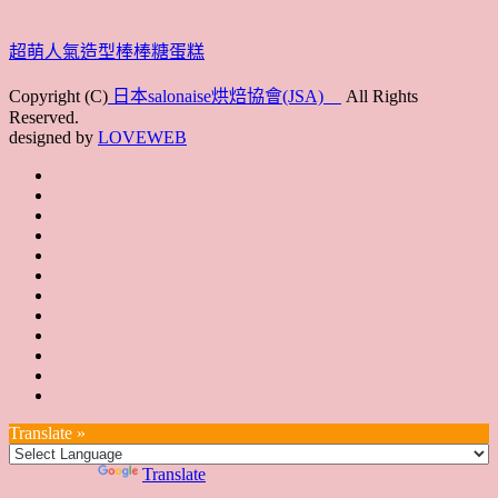
超萌人氣造型棒棒糖蛋糕
Copyright (C)
日本salonaise烘焙協會(JSA)
All Rights
Reserved.
designed by
LOVEWEB
首
最
頁
協
新
JSA
會
消
JSA
講
概
息
講
上
師
JSA
要
師
課
培
JSA
認
培
花
JSA
育
認
證
育
絮
日
聯
講
證
教
台
講
本
絡
座
教
室
預
湾
座
本
我
特
室
開
約
Translate »
へ
一
部
們
色
課
課
お
覽
官
Powered by
Translate
時
程
住
網