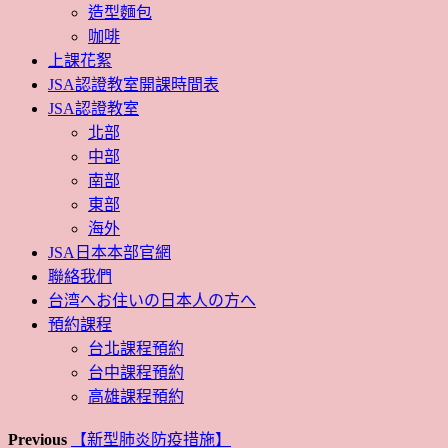
造型麵包
咖啡
上課花絮
JSA認證教室開課時間表
JSA認證教室
北部
中部
南部
東部
海外
JSA日本本部官網
聯絡我們
台湾へお住いの日本人の方へ
預約課程
台北課程預約
台中課程預約
高雄課程預約
Previous
【新型肺炎防疫措施】