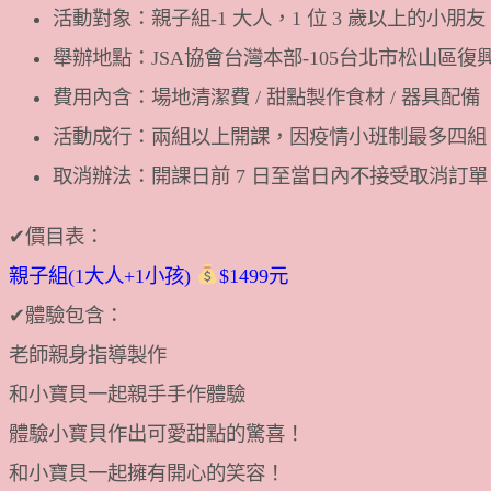
活動對象：親子組-1 大人，1 位 3 歲以上的小朋友
舉辦地點：JSA協會台灣本部-105台北市松山區復
費用內含：場地清潔費 / 甜點製作食材 / 器具配備
活動成行：兩組以上開課，因疫情小班制最多四組
取消辦法：開課日前 7 日至當日內不接受取消訂
✔價目表：
親子組(1大人+1小孩)
$1499元
✔體驗包含：
老師親身指導製作
和小寶貝一起親手手作體驗
體驗小寶貝作出可愛甜點的驚喜！
和小寶貝一起擁有開心的笑容！