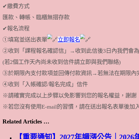
✔繳費方式
匯款、轉帳、臨櫃無摺存款
✔報名流程
①填寫並送出表單
立即報名
②收到「課程報名確認信」→收到此信後3日內我們會
(若2個工作天內尚未收到信件請立即與我們聯絡)
③於期限內支付款項並回傳付款資訊→若無法在期限內
④收到「入帳確認/報名完成」信件
※請確實完成以上步驟以免影響到您的報名權益，謝謝
※若您沒有使用E-mail的習慣，請在送出報名表單後加入
Related Articles …
【重要通知】2027年調漲公告｜202