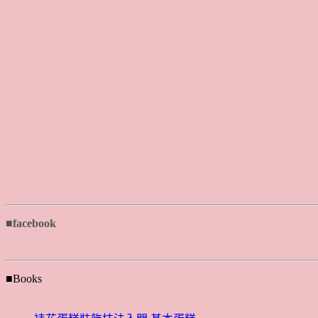
■facebook
■Books