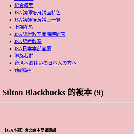
協會概要
JSA講師培育講座特色
JSA講師培育講座一覽
上課花絮
JSA認證教室開課時間表
JSA認證教室
JSA日本本部官網
聯絡我們
台湾へお住いの日本人の方へ
預約課程
Silton Blackbucks 的複本 (9)
【JSA本部】台北台中高雄開課