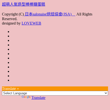
超萌人氣造型棒棒糖蛋糕
Copyright (C)
日本salonaise烘焙協會(JSA)
All Rights
Reserved.
designed by
LOVEWEB
首
最
頁
協
新
JSA
會
消
JSA
講
概
息
講
上
師
JSA
要
師
課
培
JSA
認
培
花
JSA
育
認
證
育
絮
日
聯
講
證
教
台
講
本
絡
座
教
室
預
湾
座
本
我
特
室
開
約
Translate »
へ
一
部
們
色
課
課
お
覽
官
Powered by
Translate
時
程
住
網
間
い