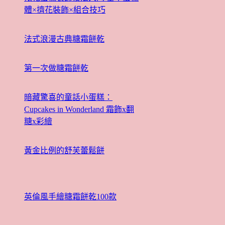
體×擠花裝飾×組合技巧
法式浪漫古典糖霜餅乾
第一次做糖霜餅乾
暗藏驚喜的童話小蛋糕：
Cupcakes in Wonderland 霜飾x翻
糖x彩繪
黃金比例的舒芙蕾鬆餅
英倫風手繪糖霜餅乾100款