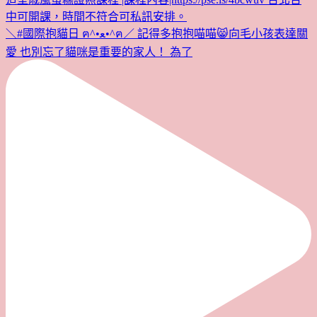
＼#國際抱貓日 ฅ^•ﻌ•^ฅ／ 記得多抱抱喵喵😸向毛小孩表達關
愛 也別忘了貓咪是重要的家人！ 為了