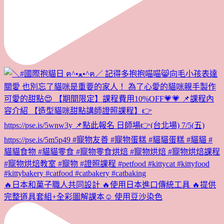
🔥日本和菓子職人共同設計 🔥使用日本進口傳統工具 🔥提供
完整道具套組+全彩圖解課本☺️ 使用豆沙染色