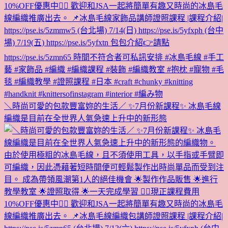
＼時尚可愛的包款豐富妳的生活／ ✨7月份新課程✨ 冰島毛線
編織是目前在全世界人氣急速上升中的新形態