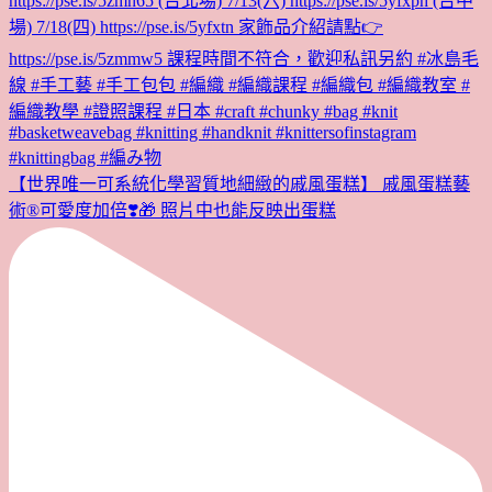
【世界唯一可系統化學習質地細緻的戚風蛋糕】 戚風蛋糕藝
術®︎可愛度加倍❣️🎁 照片中也能反映出蛋糕