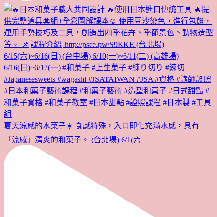
夏天涼感的水菓子☀️ 食感特殊，入口即化充滿水感，具有
「涼感」清爽的和菓子。 (台北場) 6/1(六