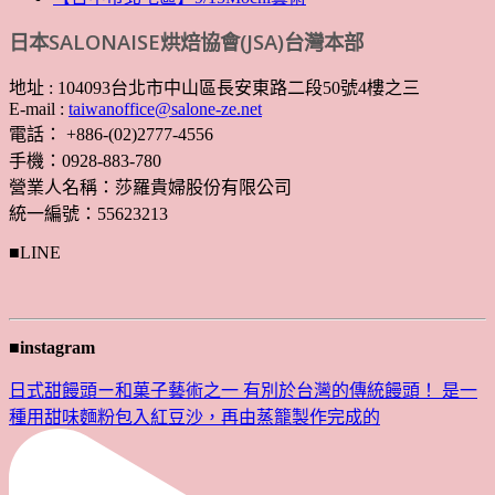
日本SALONAISE烘焙協會(JSA)台灣本部
地址 : 104093台北市中山區長安東路二段50號4樓之三
E-mail :
taiwanoffice@salone-ze.net
電話： +886-(02)2777-4556
手機：0928-883-780
營業人名稱：莎羅貴婦股份有限公司
統一編號：55623213
■LINE
■instagram
日式甜饅頭ー和菓子藝術之一 有別於台灣的傳統饅頭！ 是一
種用甜味麵粉包入紅豆沙，再由蒸籠製作完成的