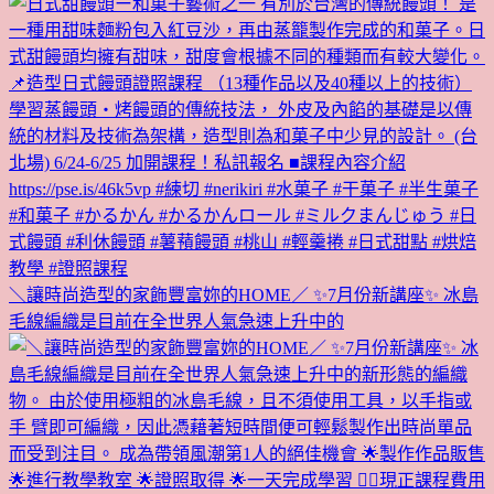
＼讓時尚造型的家飾豐富妳的HOME／ ✨7月份新講座✨ 冰島
毛線編織是目前在全世界人氣急速上升中的