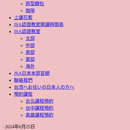
造型麵包
咖啡
上課花絮
JSA認證教室開課時間表
JSA認證教室
北部
中部
南部
東部
海外
JSA日本本部官網
聯絡我們
台湾へお住いの日本人の方へ
預約課程
台北課程預約
台中課程預約
高雄課程預約
· 2024年6月25日