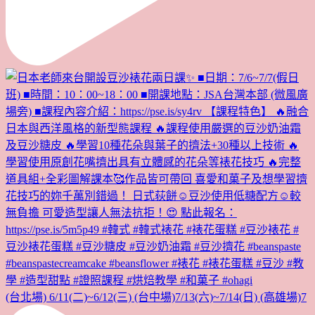
(台北場) 6/11(二)~6/12(三) (台中場)7/13(六)~7/14(日) (高雄場)7