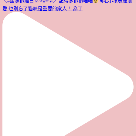
＼#國際抱貓日 ฅ^•ﻌ•^ฅ／ 記得多抱抱喵喵
向毛小孩表達關
愛 也別忘了貓咪是重要的家人！ 為了