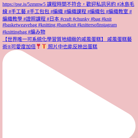
【世界唯一可系統化學習質地細緻的戚風蛋糕】 戚風蛋糕藝
術®︎可愛度加倍
照片中也能反映出蛋糕