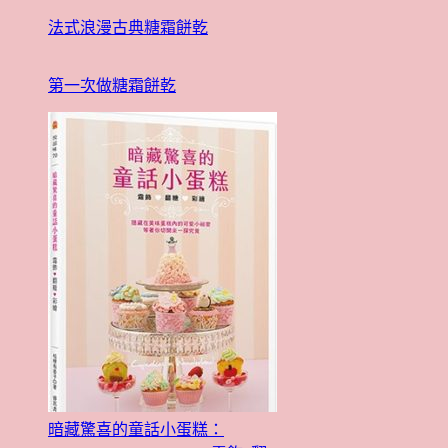
法式浪漫古典糖霜餅乾
第一次做糖霜餅乾
暗藏驚喜的童話小蛋糕：