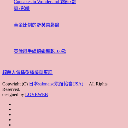
Cupcakes in Wonderland 霜飾x翻
糖x彩繪
黃金比例的舒芙蕾鬆餅
英倫風手繪糖霜餅乾100款
超萌人氣造型棒棒糖蛋糕
Copyright (C)
日本salonaise烘焙協會(JSA)
All Rights
Reserved.
designed by
LOVEWEB
首
最
頁
協
新
JSA
會
消
JSA
講