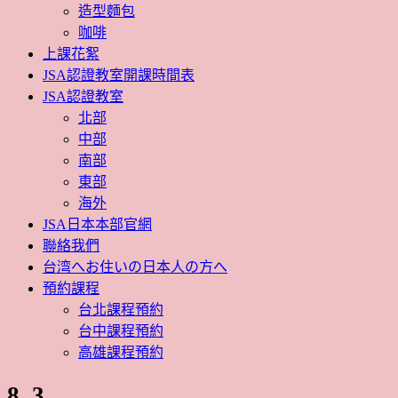
造型麵包
咖啡
上課花絮
JSA認證教室開課時間表
JSA認證教室
北部
中部
南部
東部
海外
JSA日本本部官網
聯絡我們
台湾へお住いの日本人の方へ
預約課程
台北課程預約
台中課程預約
高雄課程預約
8_3