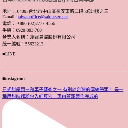
地址 : 104093台北市中山區長安東路二段50號4樓之三
E-mail :
taiwanoffice@salone-ze.net
電話： +886-(02)2777-4556
手機：0928-883-780
營業人名稱：莎羅貴婦股份有限公司
統一編號：55623213
■LINE
■instagram
日式甜饅頭ー和菓子藝術之一 有別於台灣的傳統饅頭！ 是一
種用甜味麵粉包入紅豆沙，再由蒸籠製作完成的