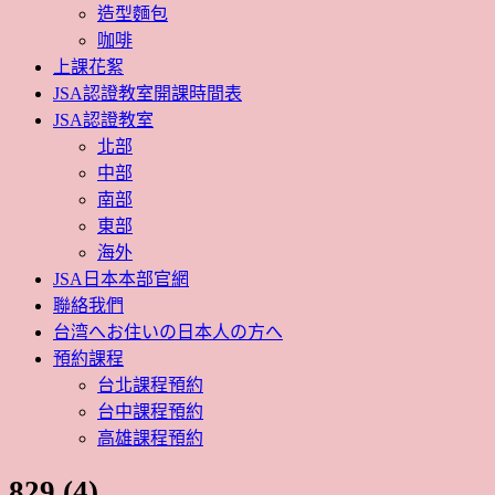
造型麵包
咖啡
上課花絮
JSA認證教室開課時間表
JSA認證教室
北部
中部
南部
東部
海外
JSA日本本部官網
聯絡我們
台湾へお住いの日本人の方へ
預約課程
台北課程預約
台中課程預約
高雄課程預約
829 (4)