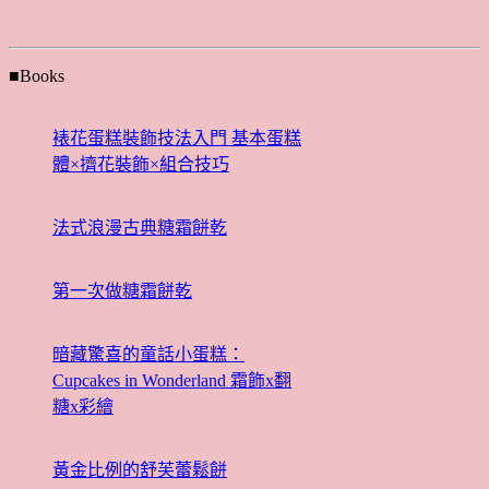
■Books
裱花蛋糕裝飾技法入門 基本蛋糕
體×擠花裝飾×組合技巧
法式浪漫古典糖霜餅乾
第一次做糖霜餅乾
暗藏驚喜的童話小蛋糕：
Cupcakes in Wonderland 霜飾x翻
糖x彩繪
黃金比例的舒芙蕾鬆餅