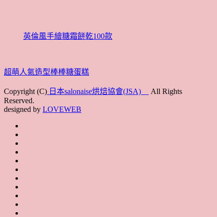
英倫風手繪糖霜餅乾100款
超萌人氣造型棒棒糖蛋糕
Copyright (C)
日本salonaise烘焙協會(JSA)
All Rights
Reserved.
designed by
LOVEWEB
首
最
頁
協
新
JSA
會
消
JSA
講
概
息
講
上
師
JSA
要
師
課
培
JSA
認
培
花
JSA
育
認
證
育
絮
日
聯
講
證
教
台