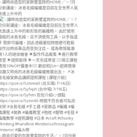
＼讓時尚造型的家飾豐富妳的HOME／ ✨7月
份新講座✨ 冰島毛線編織是目前在全世界人氣
急速上升中的
＼時尚可愛的包款豐富妳的生活／ ✨7月份新