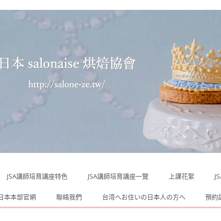
JSA講師培育講座特色
JSA講師培育講座一覽
上課花絮
J
A日本本部官網
聯絡我們
台湾へお住いの日本人の方へ
預約