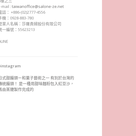
4樓之三
-mail :
taiwanoffice@salone-ze.net
電話： +886-(02)2777-4556
手機：0928-883-780
營業人名稱：莎羅貴婦股份有限公司
統一編號：55623213
■LINE
■instagram
日式甜饅頭ー和菓子藝術之一 有別於台灣的
傳統饅頭！ 是一種用甜味麵粉包入紅豆沙，
再由蒸籠製作完成的