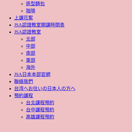
造型麵包
咖啡
上課花絮
JSA認證教室開課時間表
JSA認證教室
北部
中部
南部
東部
海外
JSA日本本部官網
聯絡我們
台湾へお住いの日本人の方へ
預約課程
台北課程預約
台中課程預約
高雄課程預約