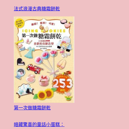
法式浪漫古典糖霜餅乾
第一次做糖霜餅乾
暗藏驚喜的童話小蛋糕：