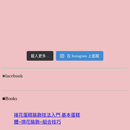
載入更多...
在 Instagram 上追蹤
■facebook
■Books
裱花蛋糕裝飾技法入門 基本蛋糕
體×擠花裝飾×組合技巧