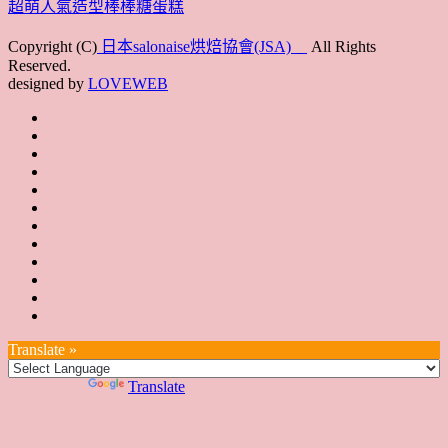
超萌人氣造型棒棒糖蛋糕
Copyright (C)
日本salonaise烘焙協會(JSA)
All Rights
Reserved.
designed by
LOVEWEB
首
最
頁
協
新
JSA
會
消
JSA
講
概
息
講
上
師
JSA
要
師
課
培
JSA
認
培
花
JSA
育
認
證
育
絮
日
聯
講
證
教
台
講
本
絡
座
教
室
預
湾
座
本
我
特
室
開
約
Translate »
へ
一
部
們
色
課
課
お
覽
官
Powered by
Translate
時
程
住
網
間
い
表
の