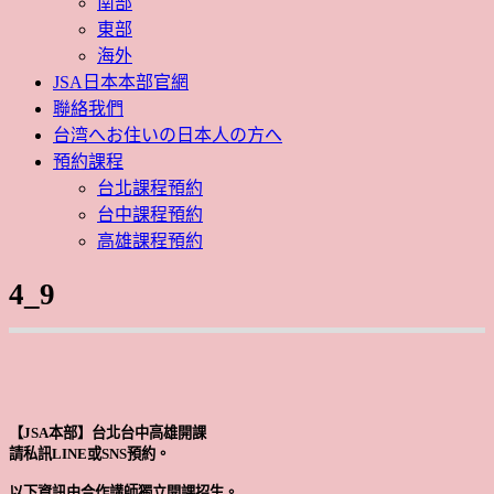
南部
東部
海外
JSA日本本部官網
聯絡我們
台湾へお住いの日本人の方へ
預約課程
台北課程預約
台中課程預約
高雄課程預約
4_9
【JSA本部】台北台中高雄開課
請私訊LINE或SNS預約。
以下資訊由合作講師獨立開課招生。