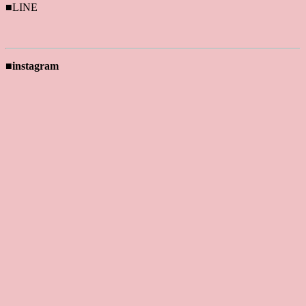
■LINE
■instagram