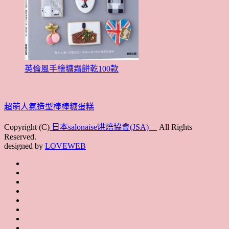
英倫風手繪糖霜餅乾100款
超萌人氣造型棒棒糖蛋糕
Copyright (C)
日本salonaise烘焙協會(JSA)
All Rights
Reserved.
designed by
LOVEWEB
首
最
頁
協
新
JSA
會
消
JSA
講
概
息
講
上
師
JSA
要
師
課
培
JSA