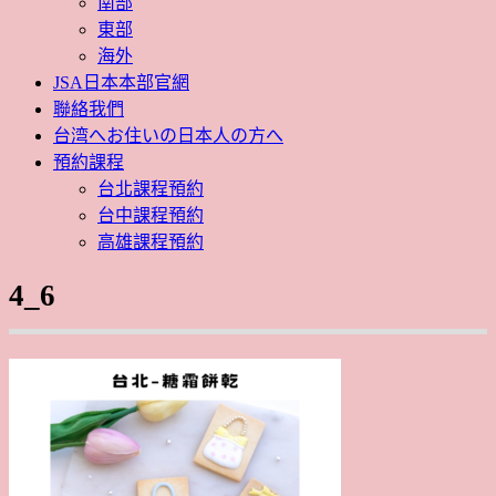
南部
東部
海外
JSA日本本部官網
聯絡我們
台湾へお住いの日本人の方へ
預約課程
台北課程預約
台中課程預約
高雄課程預約
4_6