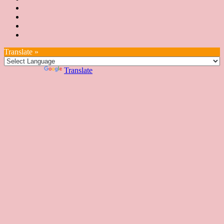
認
培
花
JSA
育
認
證
育
絮
日
聯
講
證
教
台
講
本
絡
座
教
室
預
湾
座
本
我
特
室
開
約
Translate »
へ
一
部
們
色
課
課
お
覽
官
Powered by
Translate
時
程
住
網
間
い
表
の
日
本
人
の
方
へ