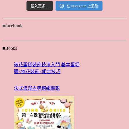
載入更多...
在 Instagram 上追蹤
■facebook
■Books
裱花蛋糕裝飾技法入門 基本蛋糕
體×擠花裝飾×組合技巧
法式浪漫古典糖霜餅乾