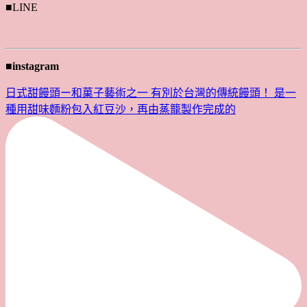
■LINE
■instagram
日式甜饅頭ー和菓子藝術之一 有別於台灣的傳統饅頭！ 是一
種用甜味麵粉包入紅豆沙，再由蒸籠製作完成的