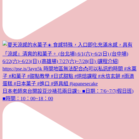
日本老師來台開設豆沙裱花兩日課✨ ■日期：7/6~7/7(假日班)
■時間：10：00~18：00