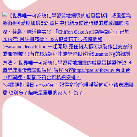
＼#國際抱貓日 ฅ^•ﻌ•^ฅ／ 記得多抱抱喵喵😸向毛小孩表達關
愛 也別忘了貓咪是重要的家人！ 為了