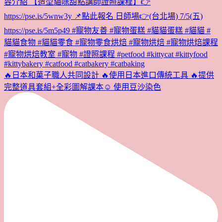
🔥日本和菓子職人共同設計 🔥使用日本進口傳統工具 🔥提供
完整道具套組+全彩圖解課本☺️ 使用豆沙染色