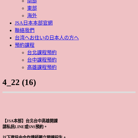
南部
東部
海外
JSA日本本部官網
聯絡我們
台湾へお住いの日本人の方へ
預約課程
台北課程預約
台中課程預約
高雄課程預約
4_22 (16)
【JSA本部】台北台中高雄開課
請私訊LINE或SNS預約。
以下資訊由合作講師獨立開課招生。