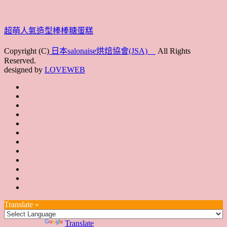
超萌人氣造型棒棒糖蛋糕
Copyright (C)
日本salonaise烘焙協會(JSA)
All Rights
Reserved.
designed by
LOVEWEB
首
最
頁
協
新
JSA
會
消
JSA
講
概
息
講
上
師
JSA
要
師
課
培
JSA
認
培
花
JSA
育
認
證
育
絮
日
聯
講
證
教
台
講
本
絡
座
教
室
預
湾
座
本
我
特
室
開
約
Translate »
へ
一
部
們
色
課
課
お
覽
官
Powered by
Translate
時
程