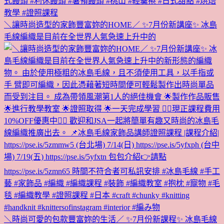
＼讓時尚造型的家飾豐富妳的HOME／ ✨7月份新講座✨ 冰島
毛線編織是目前在全世界人氣急速上升中的
＼時尚可愛的包款豐富妳的生活／ ✨7月份新課程✨ 冰島毛線