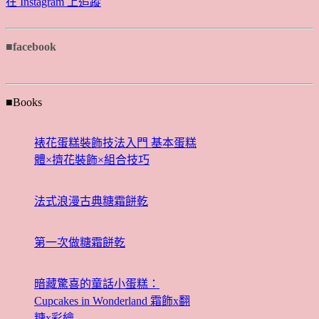
在 Instagram 上追蹤
■facebook
■Books
裱花蛋糕裝飾技法入門 基本蛋糕
體×擠花裝飾×組合技巧
法式浪漫古典糖霜餅乾
第一次做糖霜餅乾
暗藏驚喜的童話小蛋糕：
Cupcakes in Wonderland 霜飾x翻
糖x彩繪