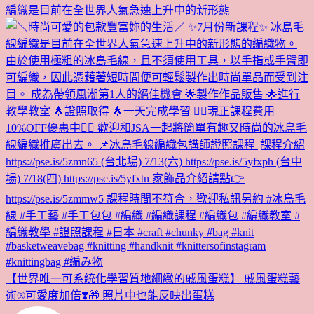
編織是目前在全世界人氣急速上升中的新形態
【世界唯一可系統化學習質地細緻的戚風蛋糕】 戚風蛋糕藝
術®︎可愛度加倍❣️🎁 照片中也能反映出蛋糕