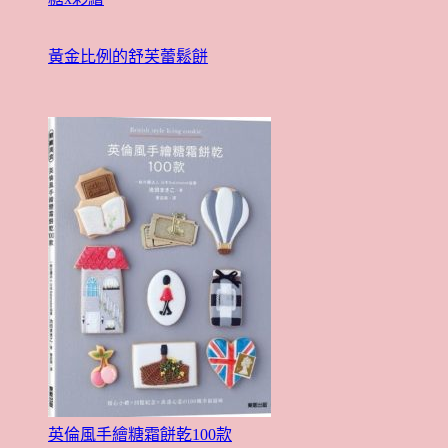
黃金比例的舒芙蕾鬆餅
英倫風手繪糖霜餅乾100款