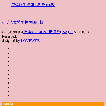
英倫風手繪糖霜餅乾100款
超萌人氣造型棒棒糖蛋糕
Copyright (C)
日本salonaise烘焙協會(JSA)
All Rights
Reserved.
designed by
LOVEWEB
首
最
頁
協
新
JSA
會
消
JSA
講
概
息
講
上
師
JSA
要
師
課
培
JSA
認
培
花
JSA
育
認
證
育
絮
日
聯
講
證
教
台
講
本
絡
座
教
室
預
湾
座
本
我
特
室
開
約
Translate »
へ
一
部
們