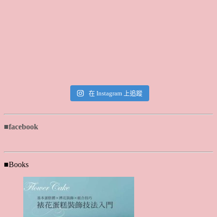
在 Instagram 上追蹤
■facebook
■Books