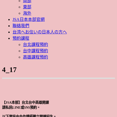
南部
東部
海外
JSA日本本部官網
聯絡我們
台湾へお住いの日本人の方へ
預約課程
台北課程預約
台中課程預約
高雄課程預約
4_17
【JSA本部】台北台中高雄開課
請私訊LINE或SNS預約。
以下資訊由合作講師獨立開課招生。