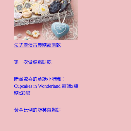
法式浪漫古典糖霜餅乾
第一次做糖霜餅乾
暗藏驚喜的童話小蛋糕：
Cupcakes in Wonderland 霜飾x翻
糖x彩繪
黃金比例的舒芙蕾鬆餅