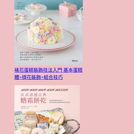
裱花蛋糕裝飾技法入門 基本蛋糕
體×擠花裝飾×組合技巧