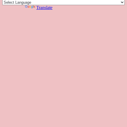
色
課
課
お
覽
官
Powered by
Translate
時
程
住
網
間
い
表
の
日
本
人
の
方
へ