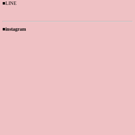
■LINE
■instagram