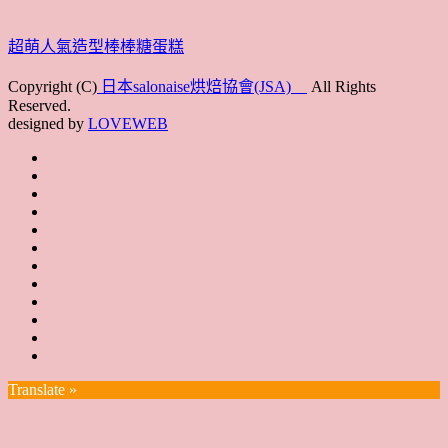
超萌人氣造型棒棒糖蛋糕
Copyright (C)
日本salonaise烘焙協會(JSA)
All Rights
Reserved.
designed by
LOVEWEB
首
最
頁
協
新
JSA
會
消
JSA
講
概
息
講
上
師
JSA
要
師
課
培
JSA
認
培
花
JSA
育
認
證
育
絮
日
聯
講
證
教
台
講
本
絡
座
教
室
預
湾
座
本
我
特
室
開
約
Translate »
へ
一
部
們
色
課
課
お
覽
官
時
程
住
網