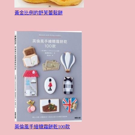
黃金比例的舒芙蕾鬆餅
英倫風手繪糖霜餅乾100款