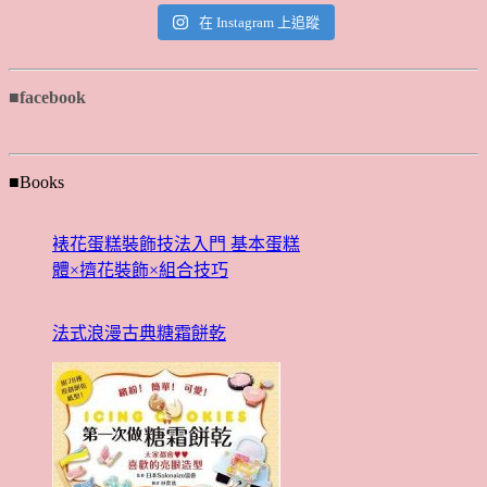
在 Instagram 上追蹤
■facebook
■Books
裱花蛋糕裝飾技法入門 基本蛋糕
體×擠花裝飾×組合技巧
法式浪漫古典糖霜餅乾