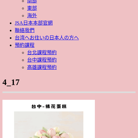
南部
東部
海外
JSA日本本部官網
聯絡我們
台湾へお住いの日本人の方へ
預約課程
台北課程預約
台中課程預約
高雄課程預約
4_17