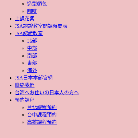
造型麵包
咖啡
上課花絮
JSA認證教室開課時間表
JSA認證教室
北部
中部
南部
東部
海外
JSA日本本部官網
聯絡我們
台湾へお住いの日本人の方へ
預約課程
台北課程預約
台中課程預約
高雄課程預約