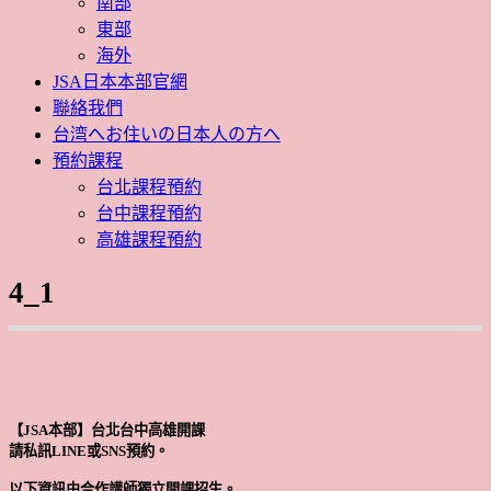
南部
東部
海外
JSA日本本部官網
聯絡我們
台湾へお住いの日本人の方へ
預約課程
台北課程預約
台中課程預約
高雄課程預約
4_1
【JSA本部】台北台中高雄開課
請私訊LINE或SNS預約。
以下資訊由合作講師獨立開課招生。