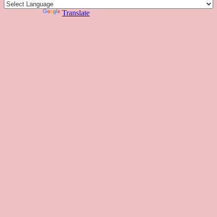
色
課
課
お
覽
官
Powered by
Translate
時
程
住
網
間
い
表
の
日
本
人
の
方
へ