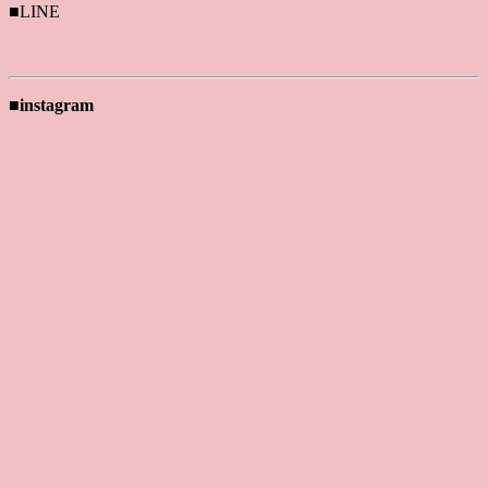
■LINE
■instagram