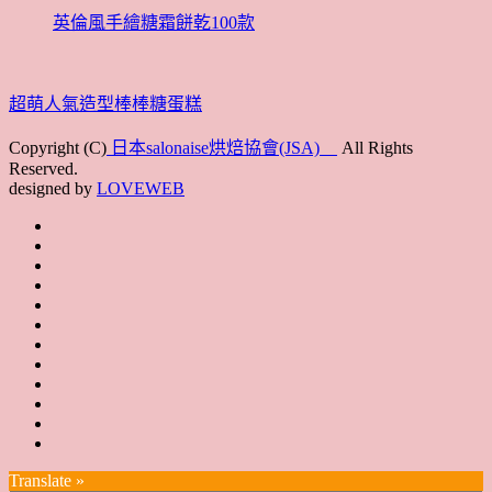
英倫風手繪糖霜餅乾100款
超萌人氣造型棒棒糖蛋糕
Copyright (C)
日本salonaise烘焙協會(JSA)
All Rights
Reserved.
designed by
LOVEWEB
首
最
頁
協
新
JSA
會
消
JSA
講
概
息
講
上
師
JSA
要
師
課
培
JSA
認
培
花
JSA
育
認
證
育
絮
日
聯
講
證
教
台
講
本
絡
座
教
室
預
湾
座
本
我
特
室
開
約
Translate »
へ
一
部
們