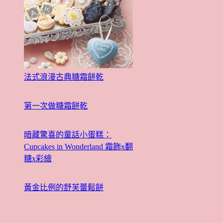
法式浪漫古典糖霜餅乾
第一次做糖霜餅乾
暗藏驚喜的童話小蛋糕：
Cupcakes in Wonderland 霜飾x翻
糖x彩繪
黃金比例的舒芙蕾鬆餅