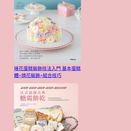
裱花蛋糕裝飾技法入門 基本蛋糕
體×擠花裝飾×組合技巧