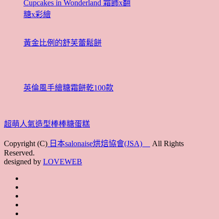
Cupcakes in Wonderland 霜飾x翻
糖x彩繪
黃金比例的舒芙蕾鬆餅
英倫風手繪糖霜餅乾100款
超萌人氣造型棒棒糖蛋糕
Copyright (C)
日本salonaise烘焙協會(JSA)
All Rights
Reserved.
designed by
LOVEWEB
首
最
頁
協
新
JSA
會
消
JSA
講