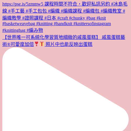
【世界唯一可系統化學習質地細緻的戚風蛋糕】 戚風蛋糕藝
術®︎可愛度加倍
照片中也能反映出蛋糕