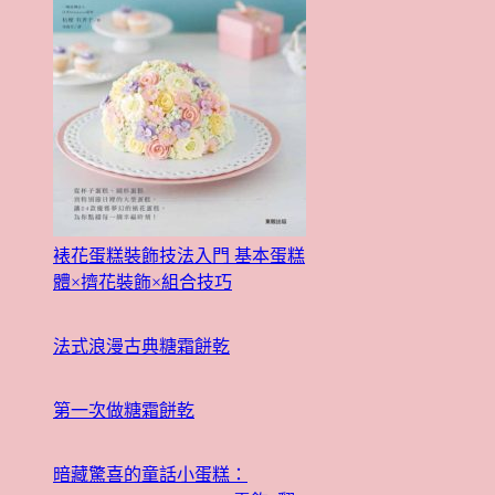
裱花蛋糕裝飾技法入門 基本蛋糕
體×擠花裝飾×組合技巧
法式浪漫古典糖霜餅乾
第一次做糖霜餅乾
暗藏驚喜的童話小蛋糕：