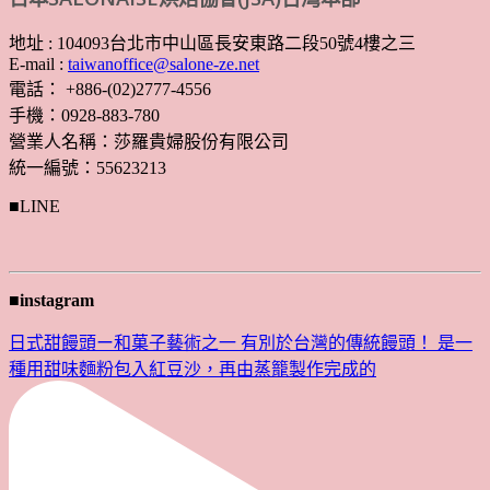
地址 : 104093台北市中山區長安東路二段50號4樓之三
E-mail :
taiwanoffice@salone-ze.net
電話： +886-(02)2777-4556
手機：0928-883-780
營業人名稱：莎羅貴婦股份有限公司
統一編號：55623213
■LINE
■instagram
日式甜饅頭ー和菓子藝術之一 有別於台灣的傳統饅頭！ 是一
種用甜味麵粉包入紅豆沙，再由蒸籠製作完成的