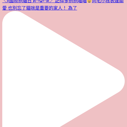
＼#國際抱貓日 ฅ^•ﻌ•^ฅ／ 記得多抱抱喵喵
向毛小孩表達關
愛 也別忘了貓咪是重要的家人！ 為了