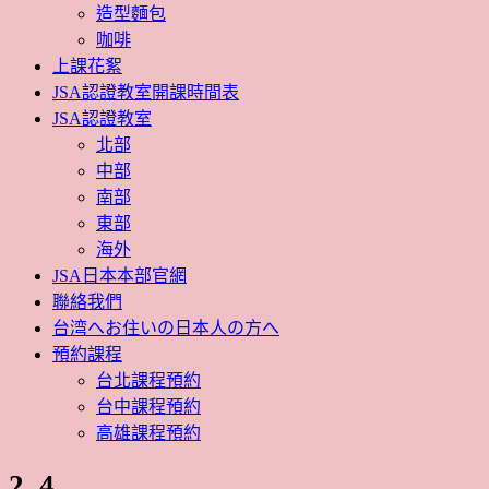
造型麵包
咖啡
上課花絮
JSA認證教室開課時間表
JSA認證教室
北部
中部
南部
東部
海外
JSA日本本部官網
聯絡我們
台湾へお住いの日本人の方へ
預約課程
台北課程預約
台中課程預約
高雄課程預約
2_4