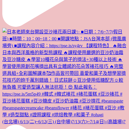
(台北場) 6/11(二)~6/12(三) (台中場)7/13(六)~7/14(日) (高雄場)7