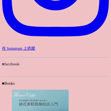
在 Instagram 上追蹤
■facebook
■Books