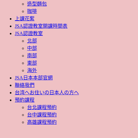
造型麵包
咖啡
上課花絮
JSA認證教室開課時間表
JSA認證教室
北部
中部
南部
東部
海外
JSA日本本部官網
聯絡我們
台湾へお住いの日本人の方へ
預約課程
台北課程預約
台中課程預約
高雄課程預約