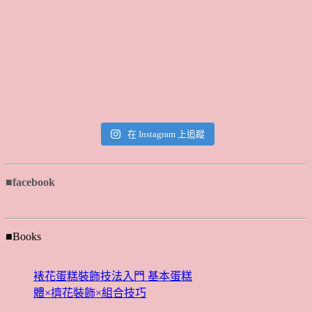
在 Instagram 上追蹤
■facebook
■Books
裱花蛋糕裝飾技法入門 基本蛋糕
體×擠花裝飾×組合技巧