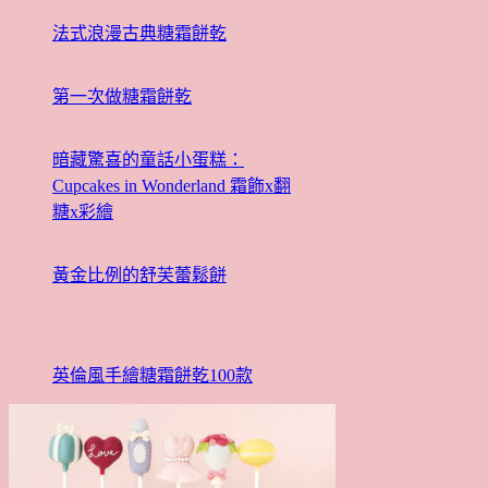
法式浪漫古典糖霜餅乾
第一次做糖霜餅乾
暗藏驚喜的童話小蛋糕：
Cupcakes in Wonderland 霜飾x翻
糖x彩繪
黃金比例的舒芙蕾鬆餅
英倫風手繪糖霜餅乾100款