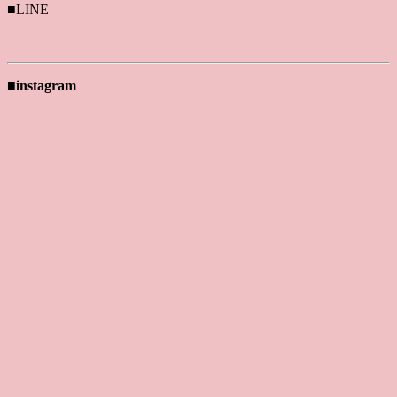
■LINE
■instagram