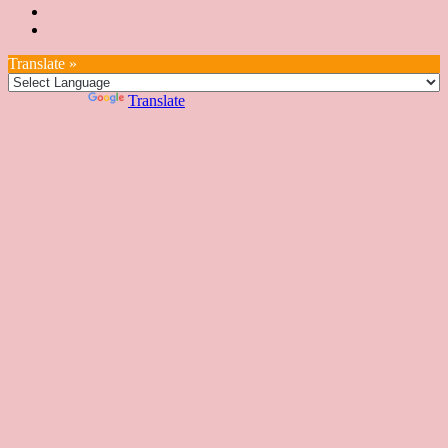
講
證
教
台
講
本
絡
座
教
室
預
湾
座
本
我
特
室
開
約
Translate »
へ
一
部
們
色
課
課
お
覽
官
Powered by
Translate
時
程
住
網
間
い
表
の
日
本
人
の
方
へ