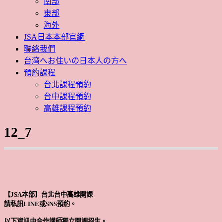
南部
東部
海外
JSA日本本部官網
聯絡我們
台湾へお住いの日本人の方へ
預約課程
台北課程預約
台中課程預約
高雄課程預約
12_7
【JSA本部】台北台中高雄開課
請私訊LINE或SNS預約。
以下資訊由合作講師獨立開課招生。