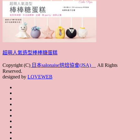
超萌人氣造型棒棒糖蛋糕
Copyright (C)
日本salonaise烘焙協會(JSA)
All Rights
Reserved.
designed by
LOVEWEB
首
最
頁
協
新
JSA
會
消
JSA
講
概
息
講
上
師
JSA
要
師
課
培
JSA
認
培
花
JSA
育
認
證
育
絮
日
聯