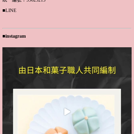
■LINE
■instagram