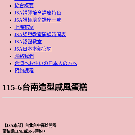
協會概要
JSA講師培育講座特色
JSA講師培育講座一覽
上課花絮
JSA認證教室開課時間表
JSA認證教室
JSA日本本部官網
聯絡我們
台湾へお住いの日本人の方へ
預約課程
115-6台南造型戚風蛋糕
【JSA本部】台北台中高雄開課
請私訊LINE或SNS預約。