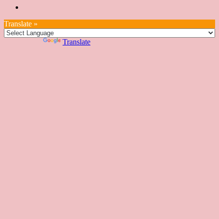
台
講
本
絡
座
教
室
預
湾
座
本
我
特
室
開
約
Translate »
へ
一
部
們
色
課
課
お
覽
官
Powered by
Translate
時
程
住
網
間
い
表
の
日
本
人
の
方
へ