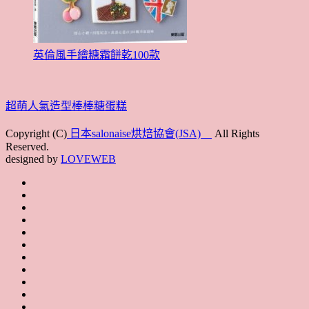
英倫風手繪糖霜餅乾100款
超萌人氣造型棒棒糖蛋糕
Copyright (C)
日本salonaise烘焙協會(JSA)
All Rights
Reserved.
designed by
LOVEWEB
首
最
頁
協
新
JSA
會
消
JSA
講
概
息
講
上
師
JSA
要
師
課
培
JSA
認
培
花
JSA
育
認
證
育
絮
日
聯
講
證
教