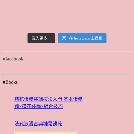
載入更多...
在 Instagram 上追蹤
■facebook
■Books
裱花蛋糕裝飾技法入門 基本蛋糕
體×擠花裝飾×組合技巧
法式浪漫古典糖霜餅乾