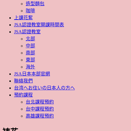
造型麵包
咖啡
上課花絮
JSA認證教室開課時間表
JSA認證教室
北部
中部
南部
東部
海外
JSA日本本部官網
聯絡我們
台湾へお住いの日本人の方へ
預約課程
台北課程預約
台中課程預約
高雄課程預約