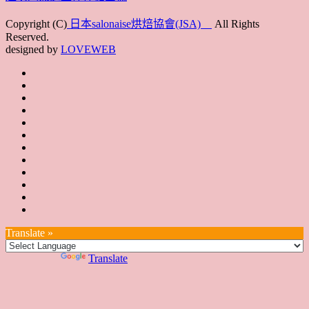
Copyright (C)
日本salonaise烘焙協會(JSA)
All Rights
Reserved.
designed by
LOVEWEB
首
最
頁
協
新
JSA
會
消
JSA
講
概
息
講
上
師
JSA
要
師
課
培
JSA
認
培
花
JSA
育
認
證
育
絮
日
聯
講
證
教
台
講
本
絡
座
教
室
預
湾
座
本
我
特
室
開
約
Translate »
へ
一
部
們
色
課
課
お
覽
官
Powered by
Translate
時
程
住
網
間
い
表
の