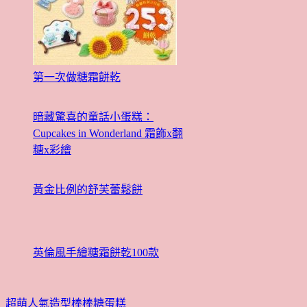
第一次做糖霜餅乾
暗藏驚喜的童話小蛋糕：
Cupcakes in Wonderland 霜飾x翻
糖x彩繪
黃金比例的舒芙蕾鬆餅
英倫風手繪糖霜餅乾100款
超萌人氣造型棒棒糖蛋糕