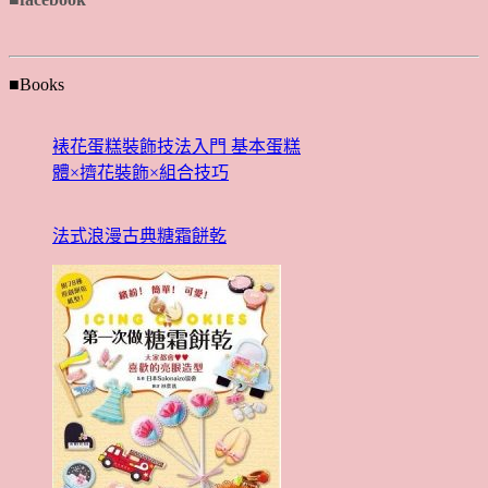
■Books
裱花蛋糕裝飾技法入門 基本蛋糕
體×擠花裝飾×組合技巧
法式浪漫古典糖霜餅乾