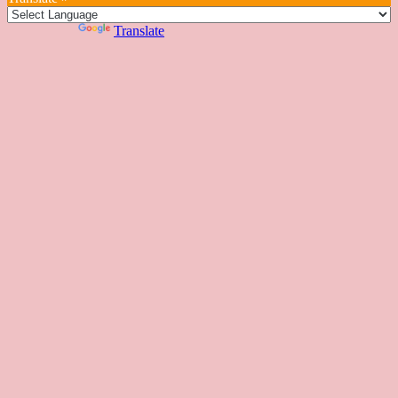
一
部
們
色
課
課
お
覽
官
Powered by
Translate
時
程
住
網
間
い
表
の
日
本
人
の
方
へ