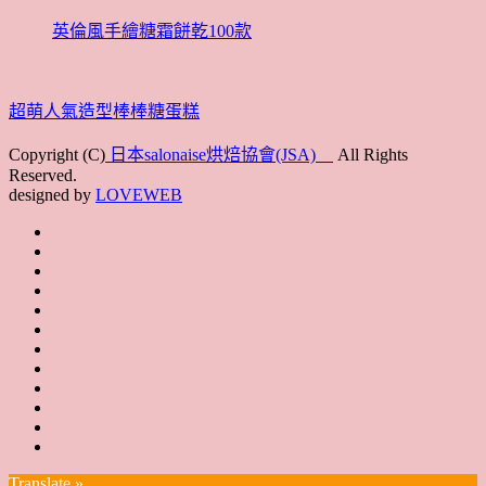
英倫風手繪糖霜餅乾100款
超萌人氣造型棒棒糖蛋糕
Copyright (C)
日本salonaise烘焙協會(JSA)
All Rights
Reserved.
designed by
LOVEWEB
首
最
頁
協
新
JSA
會
消
JSA
講
概
息
講
上
師
JSA
要
師
課
培
JSA
認
培
花
JSA
育
認
證
育
絮
日
聯
講
證
教
台
講
本
絡
座
教
室
預
湾
座
本
我
特
室
開
約
Translate »
へ