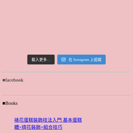
載入更多...
在 Instagram 上追蹤
■facebook
■Books
裱花蛋糕裝飾技法入門 基本蛋糕
體×擠花裝飾×組合技巧