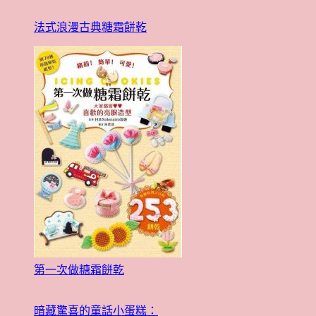
法式浪漫古典糖霜餅乾
第一次做糖霜餅乾
暗藏驚喜的童話小蛋糕：