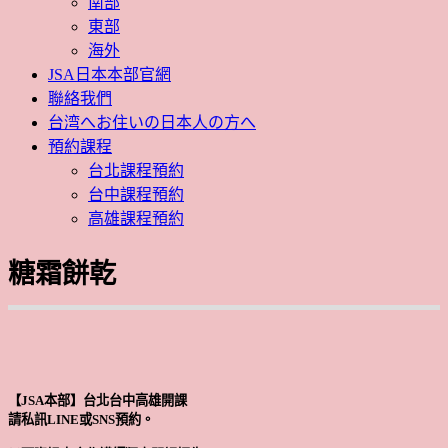
南部
東部
海外
JSA日本本部官網
聯絡我們
台湾へお住いの日本人の方へ
預約課程
台北課程預約
台中課程預約
高雄課程預約
糖霜餅乾
【JSA本部】台北台中高雄開課
請私訊LINE或SNS預約。