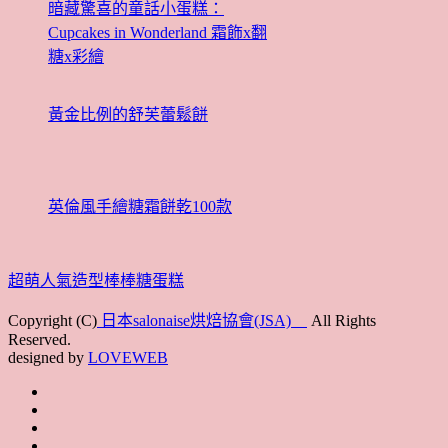
暗藏驚喜的童話小蛋糕：
Cupcakes in Wonderland 霜飾x翻
糖x彩繪
黃金比例的舒芙蕾鬆餅
英倫風手繪糖霜餅乾100款
超萌人氣造型棒棒糖蛋糕
Copyright (C)
日本salonaise烘焙協會(JSA)
All Rights
Reserved.
designed by
LOVEWEB
首
最
頁
協
新
JSA