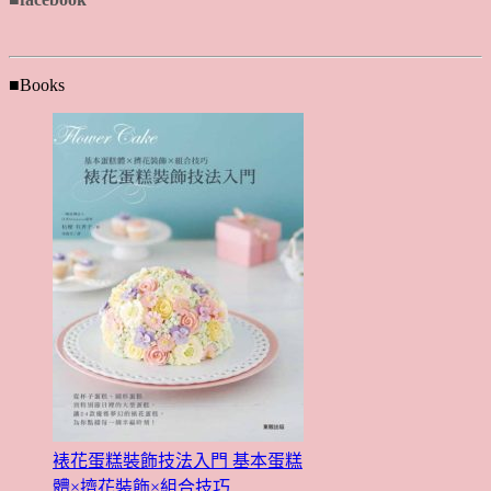
■Books
裱花蛋糕裝飾技法入門 基本蛋糕
體×擠花裝飾×組合技巧