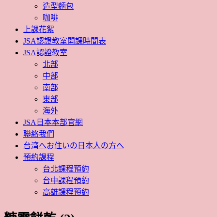
造型麵包
咖啡
上課花絮
JSA認證教室開課時間表
JSA認證教室
北部
中部
南部
東部
海外
JSA日本本部官網
聯絡我們
台湾へお住いの日本人の方へ
預約課程
台北課程預約
台中課程預約
高雄課程預約