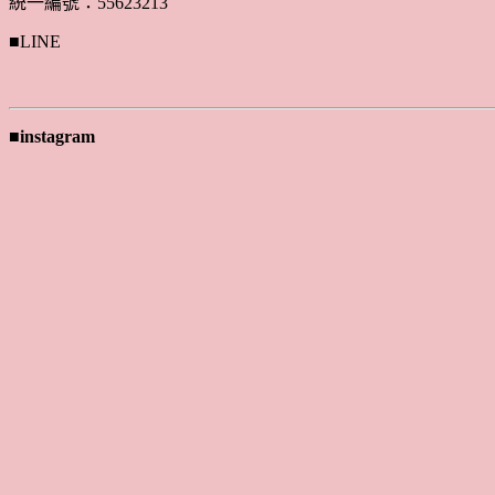
統一編號：55623213
■LINE
■instagram