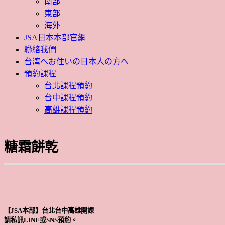
南部
東部
海外
JSA日本本部官網
聯絡我們
台湾へお住いの日本人の方へ
預約課程
台北課程預約
台中課程預約
高雄課程預約
糖霜餅乾
【JSA本部】台北台中高雄開課
請私訊LINE或SNS預約。