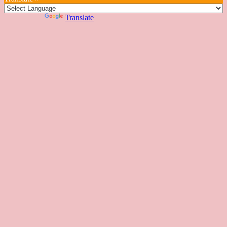
一
部
們
色
課
課
お
覽
官
Powered by
Translate
時
程
住
網
間
い
表
の
日
本
人
の
方
へ