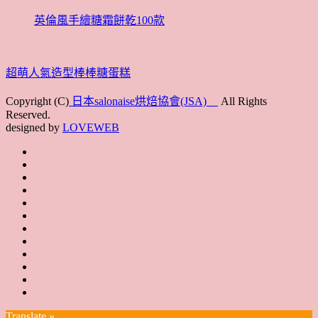
英倫風手繪糖霜餅乾100款
超萌人氣造型棒棒糖蛋糕
Copyright (C)
日本salonaise烘焙協會(JSA)
All Rights
Reserved.
designed by
LOVEWEB
首
最
頁
協
新
JSA
會
消
JSA
講
概
息
講
上
師
JSA
要
師
課
培
JSA
認
培
花
JSA
育
認
證
育
絮
日
聯
講
證
教
台
講
本
絡
座
教
室
預
湾
座
本
我
特
室
開
約
Translate »
へ