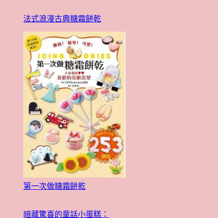
法式浪漫古典糖霜餅乾
第一次做糖霜餅乾
暗藏驚喜的童話小蛋糕：