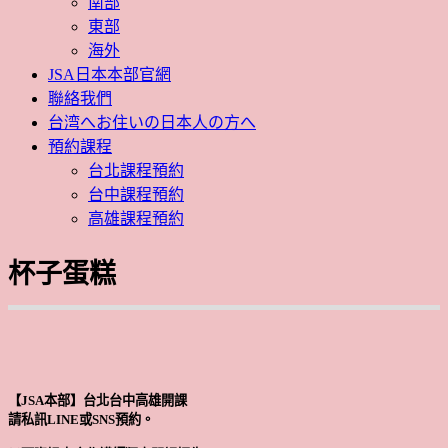
南部
東部
海外
JSA日本本部官網
聯絡我們
台湾へお住いの日本人の方へ
預約課程
台北課程預約
台中課程預約
高雄課程預約
杯子蛋糕
【JSA本部】台北台中高雄開課
請私訊LINE或SNS預約。