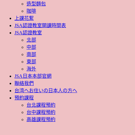
造型麵包
咖啡
上課花絮
JSA認證教室開課時間表
JSA認證教室
北部
中部
南部
東部
海外
JSA日本本部官網
聯絡我們
台湾へお住いの日本人の方へ
預約課程
台北課程預約
台中課程預約
高雄課程預約