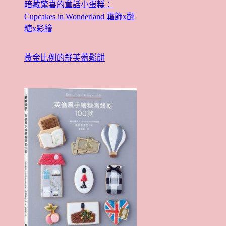
暗藏驚喜的童話小蛋糕：
Cupcakes in Wonderland 霜飾x翻
糖x彩繪
黃金比例的舒芙蕾鬆餅