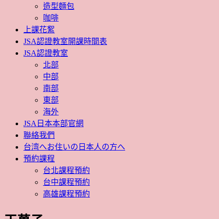
造型麵包
咖啡
上課花絮
JSA認證教室開課時間表
JSA認證教室
北部
中部
南部
東部
海外
JSA日本本部官網
聯絡我們
台湾へお住いの日本人の方へ
預約課程
台北課程預約
台中課程預約
高雄課程預約