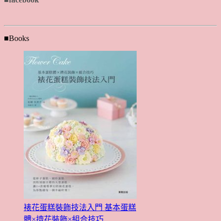
■Books
裱花蛋糕裝飾技法入門 基本蛋糕
體×擠花裝飾×組合技巧