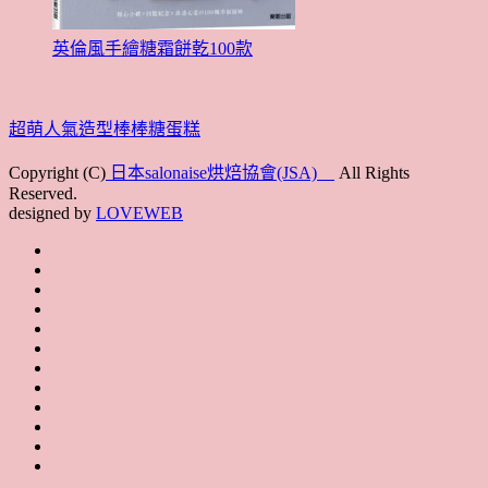
英倫風手繪糖霜餅乾100款
超萌人氣造型棒棒糖蛋糕
Copyright (C)
日本salonaise烘焙協會(JSA)
All Rights
Reserved.
designed by
LOVEWEB
首
最
頁
協
新
JSA
會
消
JSA
講
概
息
講
上
師
JSA
要
師
課
培
JSA
認
培
花
JSA
育
認
證
育
絮
日
聯
講
證
教
台
講
本
絡
座
教
室
預
湾
座
本
我