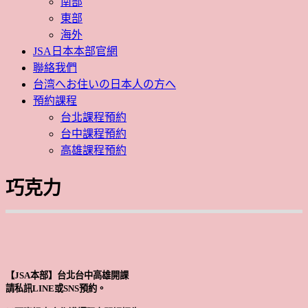
南部
東部
海外
JSA日本本部官網
聯絡我們
台湾へお住いの日本人の方へ
預約課程
台北課程預約
台中課程預約
高雄課程預約
巧克力
【JSA本部】台北台中高雄開課
請私訊LINE或SNS預約。