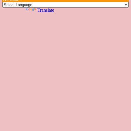
一
部
們
色
課
課
お
覽
官
Powered by
Translate
時
程
住
網
間
い
表
の
日
本
人
の
方
へ