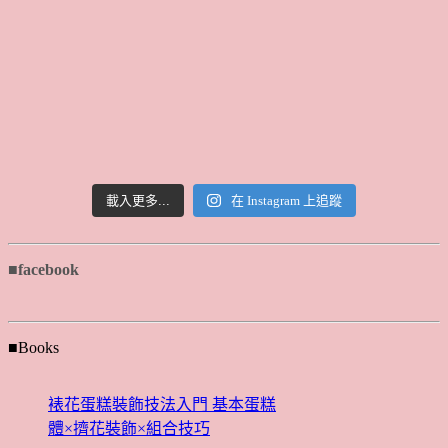
載入更多...
在 Instagram 上追蹤
■facebook
■Books
裱花蛋糕裝飾技法入門 基本蛋糕
體×擠花裝飾×組合技巧