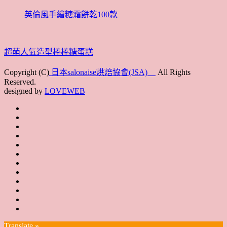
英倫風手繪糖霜餅乾100款
超萌人氣造型棒棒糖蛋糕
Copyright (C)
日本salonaise烘焙協會(JSA)
All Rights
Reserved.
designed by
LOVEWEB
首
最
頁
協
新
JSA
會
消
JSA
講
概
息
講
上
師
JSA
要
師
課
培
JSA
認
培
花
JSA
育
認
證
育
絮
日
聯
講
證
教
台
講
本
絡
座
教
室
預
湾
座
本
我
特
室
開
約
Translate »
へ