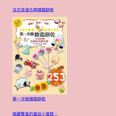
法式浪漫古典糖霜餅乾
第一次做糖霜餅乾
暗藏驚喜的童話小蛋糕：