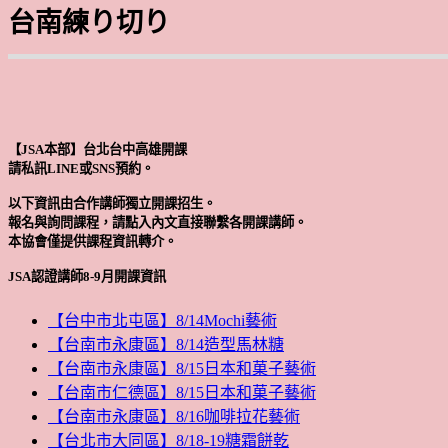
台南練り切り
【JSA本部】台北台中高雄開課
請私訊LINE或SNS預約。
以下資訊由合作講師獨立開課招生。
報名與詢問課程，請點入內文直接聯繫各開課講師。
本協會僅提供課程資訊轉介。
JSA認證講師8-9月開課資訊
【台中市北屯區】8/14Mochi藝術
【台南市永康區】8/14造型馬林糖
【台南市永康區】8/15日本和菓子藝術
【台南市仁德區】8/15日本和菓子藝術
【台南市永康區】8/16咖啡拉花藝術
【台北市大同區】8/18-19糖霜餅乾