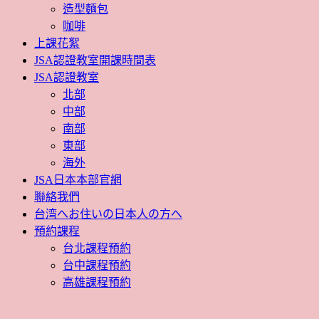
造型麵包
咖啡
上課花絮
JSA認證教室開課時間表
JSA認證教室
北部
中部
南部
東部
海外
JSA日本本部官網
聯絡我們
台湾へお住いの日本人の方へ
預約課程
台北課程預約
台中課程預約
高雄課程預約