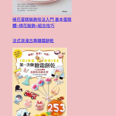
裱花蛋糕裝飾技法入門 基本蛋糕
體×擠花裝飾×組合技巧
法式浪漫古典糖霜餅乾