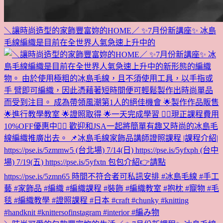
＼讓時尚造型的家飾豐富妳的HOME／ ✨7月份新講座✨ 冰島
毛線編織是目前在全世界人氣急速上升中的