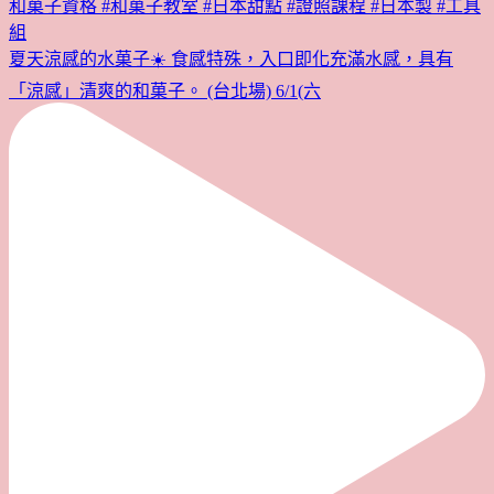
夏天涼感的水菓子☀️ 食感特殊，入口即化充滿水感，具有
「涼感」清爽的和菓子。 (台北場) 6/1(六