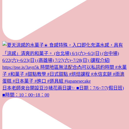
日本老師來台開設豆沙裱花兩日課✨ ■日期：7/6~7/7(假日班)
■時間：10：00~18：00