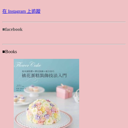
在 Instagram 上追蹤
■facebook
■Books