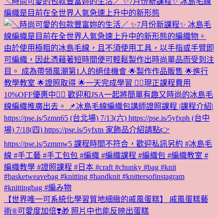
＼時尚可愛的包款豐富妳的生活／ ✨7月份新課程✨ 冰島毛線
編織是目前在全世界人氣急速上升中的新形態
【世界唯一可系統化學習質地細緻的戚風蛋糕】 戚風蛋糕藝
術®︎可愛度加倍❣️🎁 照片中也能反映出蛋糕