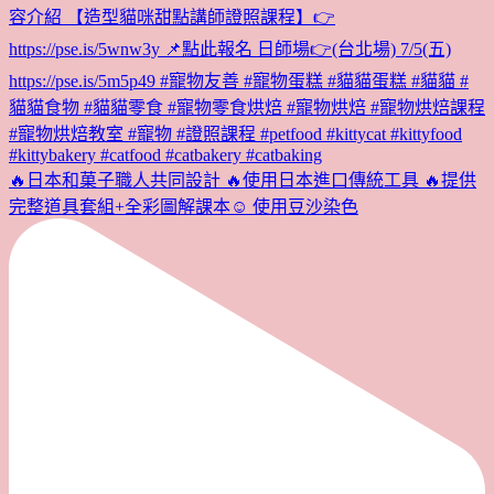
🔥日本和菓子職人共同設計 🔥使用日本進口傳統工具 🔥提供
完整道具套組+全彩圖解課本☺️ 使用豆沙染色