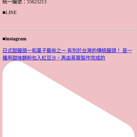
統一編號：55623213
■LINE
■instagram
日式甜饅頭ー和菓子藝術之一 有別於台灣的傳統饅頭！ 是一
種用甜味麵粉包入紅豆沙，再由蒸籠製作完成的