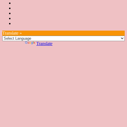
師
課
培
JSA
認
培
花
JSA
育
認
證
育
絮
日
聯
講
證
教
台
講
本
絡
座
教
室
預
湾
座
本
我
特
室
開
約
Translate »
へ
一
部
們
色
課
課
お
覽
官
Powered by
Translate
時
程
住
網
間
い
表
の
日
本
人
の
方
へ