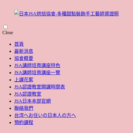
Skip
Close
to
content
首頁
最新消息
協會概要
JSA講師培育講座特色
JSA講師培育講座一覽
上課花絮
JSA認證教室開課時間表
JSA認證教室
JSA日本本部官網
聯絡我們
台湾へお住いの日本人の方へ
預約課程