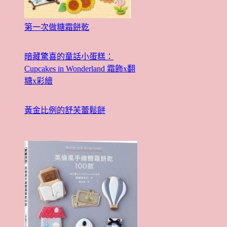
第一次做糖霜餅乾
暗藏驚喜的童話小蛋糕：
Cupcakes in Wonderland 霜飾x翻
糖x彩繪
黃金比例的舒芙蕾鬆餅