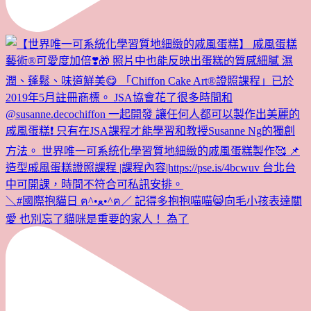
＼#國際抱貓日 ฅ^•ﻌ•^ฅ／ 記得多抱抱喵喵😸向毛小孩表達關
愛 也別忘了貓咪是重要的家人！ 為了