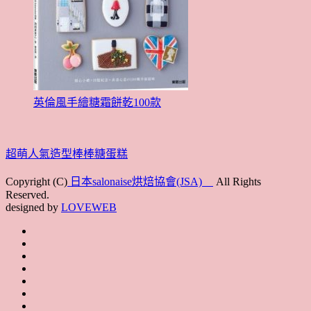
英倫風手繪糖霜餅乾100款
超萌人氣造型棒棒糖蛋糕
Copyright (C)
日本salonaise烘焙協會(JSA)
All Rights
Reserved.
designed by
LOVEWEB
首
最
頁
協
新
JSA
會
消
JSA
講
概
息
講
上
師
JSA
要