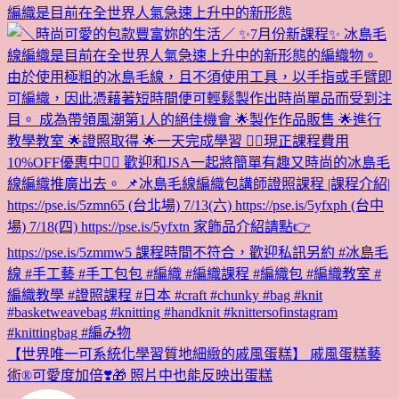
編織是目前在全世界人氣急速上升中的新形態
【世界唯一可系統化學習質地細緻的戚風蛋糕】 戚風蛋糕藝
術®︎可愛度加倍❣️🎁 照片中也能反映出蛋糕