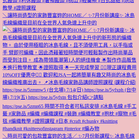
＼讓時尚造型的家飾豐富妳的HOME／ ✨7月份新講座✨ 冰島
毛線編織是目前在全世界人氣急速上升中的
＼時尚可愛的包款豐富妳的生活／ ✨7月份新課程✨ 冰島毛線