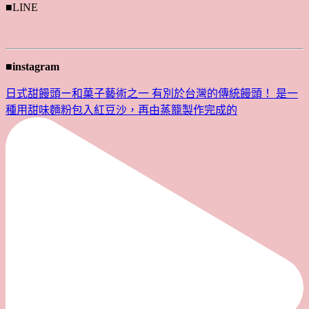
■LINE
■instagram
日式甜饅頭ー和菓子藝術之一 有別於台灣的傳統饅頭！ 是一
種用甜味麵粉包入紅豆沙，再由蒸籠製作完成的