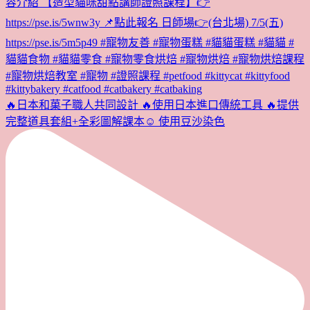
🔥日本和菓子職人共同設計 🔥使用日本進口傳統工具 🔥提供
完整道具套組+全彩圖解課本☺️ 使用豆沙染色