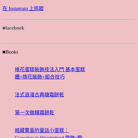
在 Instagram 上追蹤
■facebook
■Books
裱花蛋糕裝飾技法入門 基本蛋糕
體×擠花裝飾×組合技巧
法式浪漫古典糖霜餅乾
第一次做糖霜餅乾
暗藏驚喜的童話小蛋糕：
Cupcakes in Wonderland 霜飾x翻