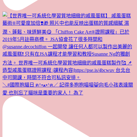
＼#國際抱貓日 ฅ^•ﻌ•^ฅ／ 記得多抱抱喵喵😸向毛小孩表達關
愛 也別忘了貓咪是重要的家人！ 為了