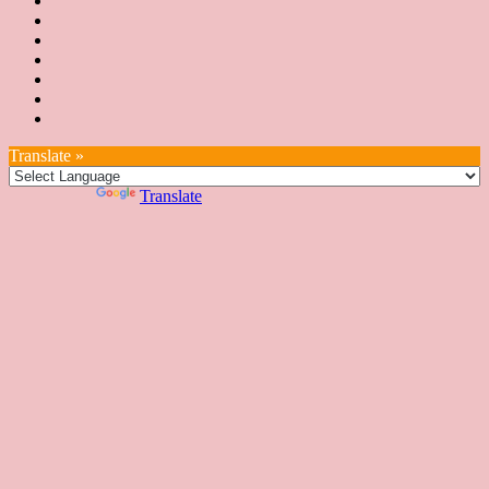
息
講
上
師
JSA
要
師
課
培
JSA
認
培
花
JSA
育
認
證
育
絮
日
聯
講
證
教
台
講
本
絡
座
教
室
預
湾
座
本
我
特
室
開
約
Translate »
へ
一
部
們
色
課
課
お
覽
官
Powered by
Translate
時
程
住
網
間
い
表
の
日
本
人
の
方
へ