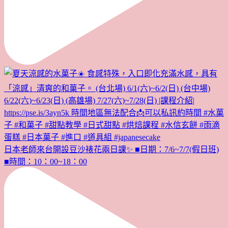
日本老師來台開設豆沙裱花兩日課✨ ■日期：7/6~7/7(假日班)
■時間：10：00~18：00