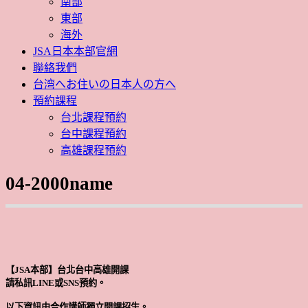
南部
東部
海外
JSA日本本部官網
聯絡我們
台湾へお住いの日本人の方へ
預約課程
台北課程預約
台中課程預約
高雄課程預約
04-2000name
【JSA本部】台北台中高雄開課
請私訊LINE或SNS預約。
以下資訊由合作講師獨立開課招生。