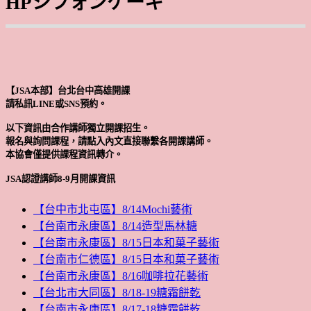
HPシフォンケーキ
【JSA本部】台北台中高雄開課
請私訊LINE或SNS預約。
以下資訊由合作講師獨立開課招生。
報名與詢問課程，請點入內文直接聯繫各開課講師。
本協會僅提供課程資訊轉介。
JSA認證講師8-9月開課資訊
【台中市北屯區】8/14Mochi藝術
【台南市永康區】8/14造型馬林糖
【台南市永康區】8/15日本和菓子藝術
【台南市仁德區】8/15日本和菓子藝術
【台南市永康區】8/16咖啡拉花藝術
【台北市大同區】8/18-19糖霜餅乾
【台南市永康區】8/17-18糖霜餅乾