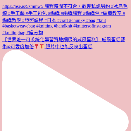
【世界唯一可系統化學習質地細緻的戚風蛋糕】 戚風蛋糕藝
術®︎可愛度加倍
照片中也能反映出蛋糕