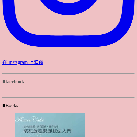
在 Instagram 上追蹤
■facebook
■Books