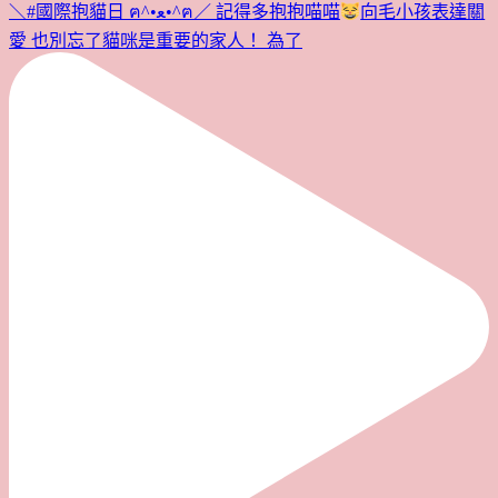
＼#國際抱貓日 ฅ^•ﻌ•^ฅ／ 記得多抱抱喵喵
向毛小孩表達關
愛 也別忘了貓咪是重要的家人！ 為了