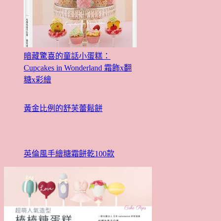
暗藏驚喜的童話小蛋糕：
Cupcakes in Wonderland 霜飾x翻
糖x彩繪
黃金比例的舒芙蕾鬆餅
英倫風手繪糖霜餅乾100款