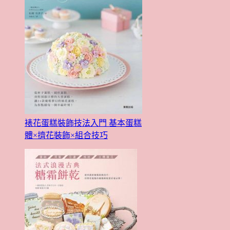
裱花蛋糕裝飾技法入門 基本蛋糕
體×擠花裝飾×組合技巧