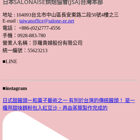
日本SALONAISE烘焙協會(JSA)台灣本部
地址 : 104093台北市中山區長安東路二段50號4樓之三
E-mail :
taiwanoffice@salone-ze.net
電話： +886-(02)2777-4556
手機：0928-883-780
營業人名稱：莎羅貴婦股份有限公司
統一編號：55623213
■LINE
■instagram
日式甜饅頭ー和菓子藝術之一 有別於台灣的傳統饅頭！ 是一
種用甜味麵粉包入紅豆沙，再由蒸籠製作完成的