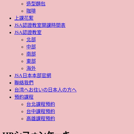
造型麵包
咖啡
上課花絮
JSA認證教室開課時間表
JSA認證教室
北部
中部
南部
東部
海外
JSA日本本部官網
聯絡我們
台湾へお住いの日本人の方へ
預約課程
台北課程預約
台中課程預約
高雄課程預約