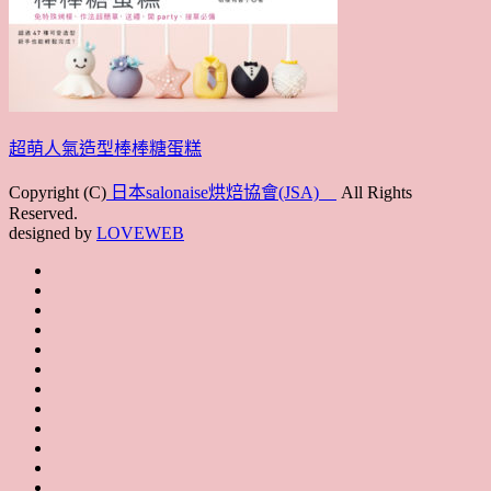
超萌人氣造型棒棒糖蛋糕
Copyright (C)
日本salonaise烘焙協會(JSA)
All Rights
Reserved.
designed by
LOVEWEB
首
最
頁
協
新
JSA
會
消
JSA
講
概
息
講
上
師
JSA
要
師
課
培
JSA
認
培
花
JSA
育
認
證
育
絮
日
聯
講
證
教
台
講
本
絡
座
教