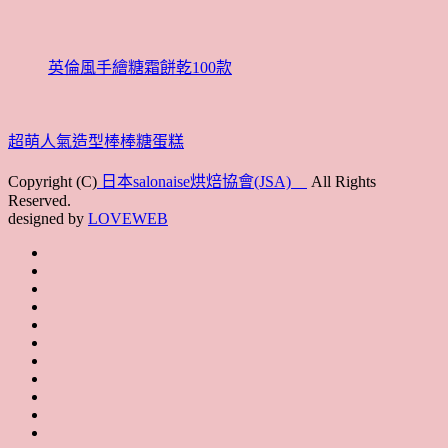
英倫風手繪糖霜餅乾100款
超萌人氣造型棒棒糖蛋糕
Copyright (C)
日本salonaise烘焙協會(JSA)
All Rights
Reserved.
designed by
LOVEWEB
首
最
頁
協
新
JSA
會
消
JSA
講
概
息
講
上
師
JSA
要
師
課
培
JSA
認
培
花
JSA
育
認
證
育
絮
日
聯
講
證
教
台
講
本
絡