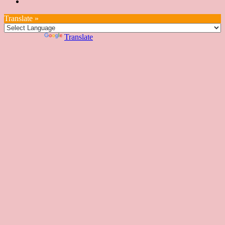
座
教
室
預
湾
座
本
我
特
室
開
約
Translate »
へ
一
部
們
色
課
課
お
覽
官
Powered by
Translate
時
程
住
網
間
い
表
の
日
本
人
の
方
へ