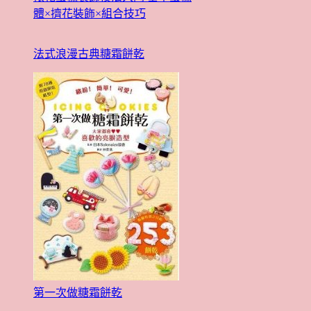
體×擠花裝飾×組合技巧
法式浪漫古典糖霜餅乾
第一次做糖霜餅乾